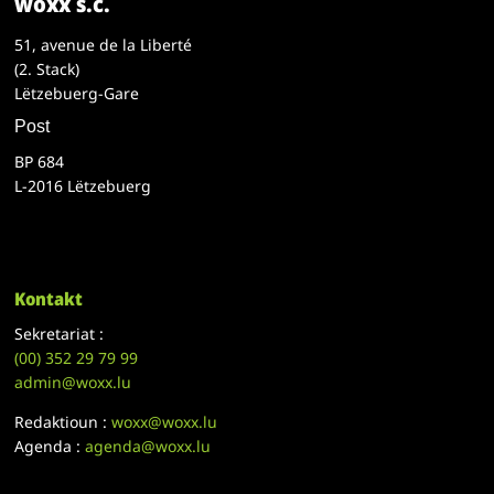
woxx s.c.
51, avenue de la Liberté
(2. Stack)
Lëtzebuerg-Gare
Post
BP 684
L-2016 Lëtzebuerg
Kontakt
Sekretariat :
(00)
352 29 79 99
admin@woxx.lu
Redaktioun :
woxx@woxx.lu
Agenda :
agenda@woxx.lu