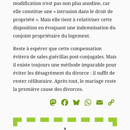
modification n’est pas non plus anodine, car
elle constitue une « intrusion dans le droit de
propriété ». Mais elle tient à relativiser cette
disposition en évoquant une indemnisation du
conjoint propriétaire du logement.
Reste à espérer que cette compensation
évitera de sales guérillas post-conjugales. Mais
il existe toujours une méthode imparable pour
éviter les désagrément du divorce : il suffit de
rester célibataire. Après tout, le mariage reste
la première cause des divorces.
Mastodon
Facebook
Bluesky
WhatsA
Email
Co
Li
1