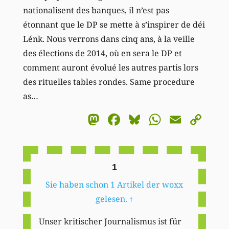
nationalisent des banques, il n’est pas
étonnant que le DP se mette à s’inspirer de déi
Lénk. Nous verrons dans cinq ans, à la veille
des élections de 2014, où en sera le DP et
comment auront évolué les autres partis lors
des rituelles tables rondes. Same procedure
as…
Mastodon
Facebook
Bluesky
WhatsA
Email
Co
Li
1
Sie haben schon 1 Artikel der woxx
gelesen.
↑
Unser kritischer Journalismus ist für