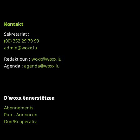
Kontakt
Sekretariat :
(00)
352 29 79 99
admin@woxx.lu
Redaktioun :
woxx@woxx.lu
Agenda :
agenda@woxx.lu
D’woxx ënnerstëtzen
Abonnements
Pub - Annoncen
Don/Kooperativ