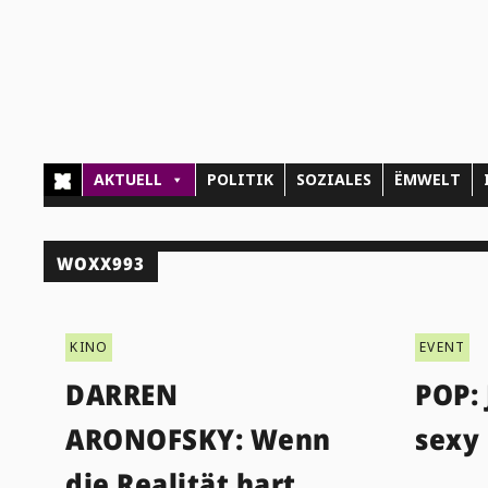
AKTUELL
POLITIK
SOZIALES
ËMWELT
WOXX993
KINO
EVENT
DARREN
POP: 
ARONOFSKY: Wenn
sexy 
die Realität hart