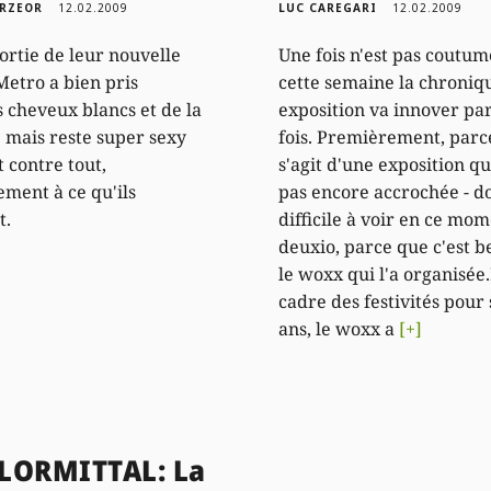
PRZEOR
12.02.2009
LUC CAREGARI
12.02.2009
sortie de leur nouvelle
Une fois n'est pas coutum
Metro a bien pris
cette semaine la chroniq
 cheveux blancs et de la
exposition va innover pa
e mais reste super sexy
fois. Premièrement, parce
t contre tout,
s'agit d'une exposition qu
ement à ce qu'ils
pas encore accrochée - d
t.
difficile à voir en ce mom
deuxio, parce que c'est be
le woxx qui l'a organisée
cadre des festivités pour 
ans, le woxx a
[+]
LORMITTAL: La