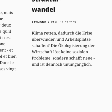
wandel
e, mais
ue
RAYMOND KLEIN
12.02.2009
r deux
 qu'il
Klima retten, dadurch die Krise
i n'est
überwinden und Arbeitsplätze
onc
schaffen? Die Ökologisierung der
ent - et
Wirtschaft löst keine sozialen
l et bien
Probleme, sondern schafft neue -
.Dans le
und ist dennoch unumgänglich.
ses vingt