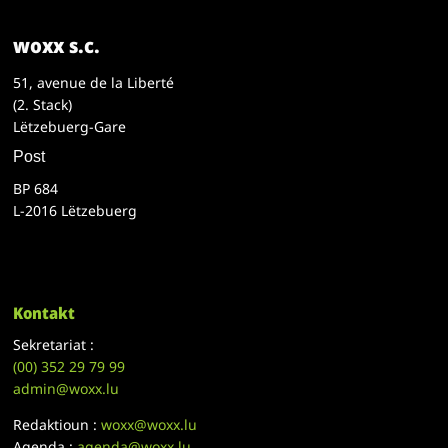
woxx s.c.
51, avenue de la Liberté
(2. Stack)
Lëtzebuerg-Gare
Post
BP 684
L-2016 Lëtzebuerg
Kontakt
Sekretariat :
(00)
352 29 79 99
admin@woxx.lu
Redaktioun :
woxx@woxx.lu
Agenda :
agenda@woxx.lu