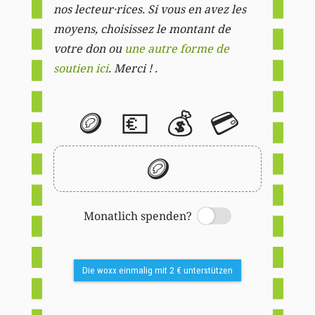
nos lecteur·rices. Si vous en avez les
moyens, choisissez le montant de
votre don ou
une autre forme de
soutien ici
. Merci ! .
🪙
💶
💰
💳
🪙
Monatlich spenden?
Switch
Die woxx einmalig mit 2 € unterstützen