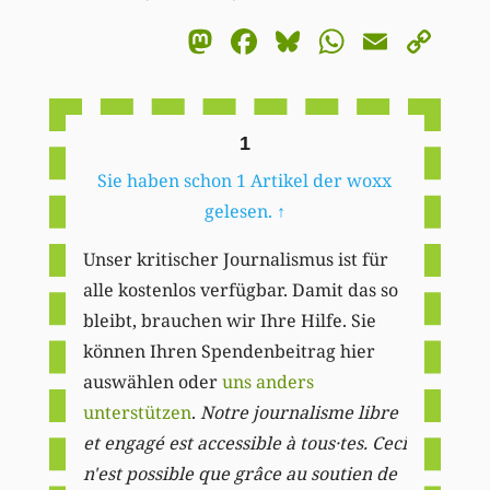
Mastodon
Facebook
Bluesky
WhatsA
Email
Co
Li
1
Sie haben schon 1 Artikel der woxx
gelesen.
↑
Unser kritischer Journalismus ist für
alle kostenlos verfügbar. Damit das so
bleibt, brauchen wir Ihre Hilfe. Sie
können Ihren Spendenbeitrag hier
auswählen oder
uns anders
unterstützen
.
Notre journalisme libre
et engagé est accessible à tous·tes. Ceci
n'est possible que grâce au soutien de