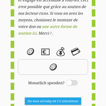
n'est possible que grâce au soutien de
nos lecteur·rices. Si vous en avez les
moyens, choisissez le montant de
votre don ou
une autre forme de
soutien ici
. Merci ! .
🪙
💶
💰
💳
🪙
Monatlich spenden?
Switch
Die woxx einmalig mit 2 € unterstützen