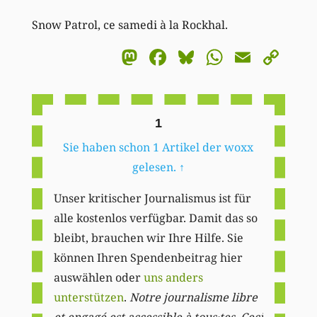
Snow Patrol, ce samedi à la Rockhal.
Mastodon
Facebook
Bluesky
WhatsA
Email
Co
Li
1
Sie haben schon 1 Artikel der woxx
gelesen.
↑
Unser kritischer Journalismus ist für
alle kostenlos verfügbar. Damit das so
bleibt, brauchen wir Ihre Hilfe. Sie
können Ihren Spendenbeitrag hier
auswählen oder
uns anders
unterstützen
.
Notre journalisme libre
et engagé est accessible à tous·tes. Ceci