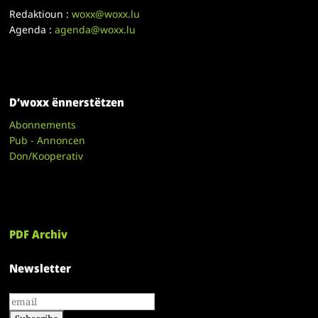
Redaktioun :
woxx@woxx.lu
Agenda :
agenda@woxx.lu
D’woxx ënnerstëtzen
Abonnements
Pub - Annoncen
Don/Kooperativ
PDF Archiv
Newsletter