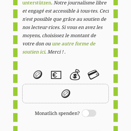
unterstützen
.
Notre journalisme libre
et engagé est accessible à tous·tes. Ceci
n'est possible que grâce au soutien de
nos lecteur·rices. Si vous en avez les
moyens, choisissez le montant de
votre don ou
une autre forme de
soutien ici
. Merci ! .
🪙
💶
💰
💳
🪙
Monatlich spenden?
Switch