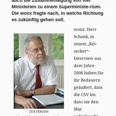
auch die Zusammenlegung von vier
Ministerien zu einem Superministe-rium.
Die woxx fragte nach, in welche Richtung
es zukünftig gehen soll.
woxx: Herr
Schank, in
einem „Kéi-
secker“-
Interview aus
dem Jahre
2006 haben Sie
ihr Bedauern
geäußert, dass
die CSV bis
dato nie den
Mut
ZUR PERSON