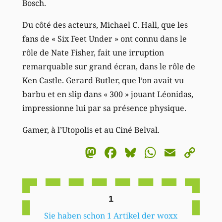
Bosch.
Du côté des acteurs, Michael C. Hall, que les
fans de « Six Feet Under » ont connu dans le
rôle de Nate Fisher, fait une irruption
remarquable sur grand écran, dans le rôle de
Ken Castle. Gerard Butler, que l’on avait vu
barbu et en slip dans « 300 » jouant Léonidas,
impressionne lui par sa présence physique.
Gamer, à l’Utopolis et au Ciné Belval.
Mastodon
Facebook
Bluesky
WhatsA
Email
Co
Li
1
Sie haben schon 1 Artikel der woxx