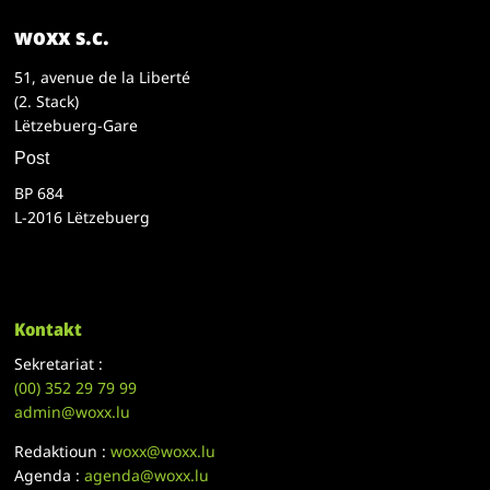
woxx s.c.
51, avenue de la Liberté
(2. Stack)
Lëtzebuerg-Gare
Post
BP 684
L-2016 Lëtzebuerg
Kontakt
Sekretariat :
(00)
352 29 79 99
admin@woxx.lu
Redaktioun :
woxx@woxx.lu
Agenda :
agenda@woxx.lu