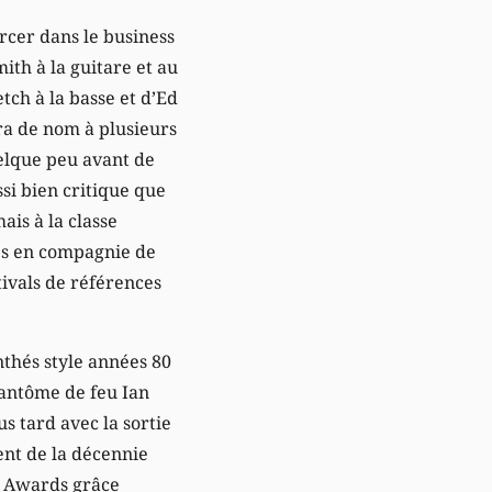
rcer dans le business
ith à la guitare et au
tch à la basse et d’Ed
era de nom à plusieurs
elque peu avant de
si bien critique que
is à la classe
es en compagnie de
tivals de références
thés style années 80
fantôme de feu Ian
s tard avec la sortie
ent de la décennie
t Awards grâce