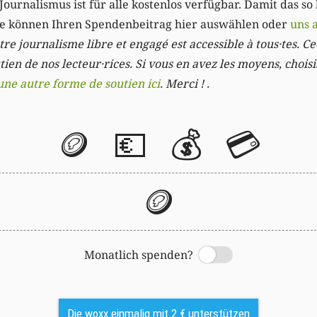
Journalismus ist für alle kostenlos verfügbar. Damit das so
Sie können Ihren Spendenbeitrag hier auswählen oder
uns 
re journalisme libre et engagé est accessible à tous·tes. Cec
ien de nos lecteur·rices. Si vous en avez les moyens, chois
une autre forme de soutien ici
. Merci ! .
🪙
💶
💰
💳
🪙
Monatlich spenden?
Switch
Die woxx einmalig mit 2 € unterstützen