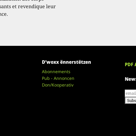
ssants et revendique leur
nce.
D’woxx ënnerstëtzen
PDF 
Abonnements
Pub - Annoncen
News
Don/Kooperativ