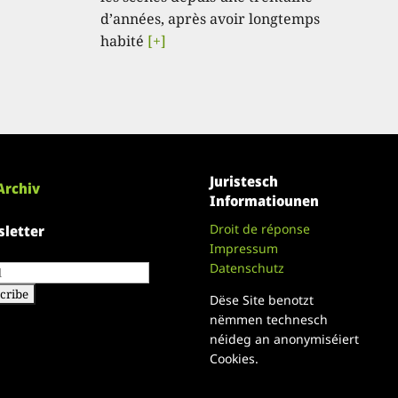
d’années, après avoir longtemps
habité
[+]
Juristesch
Archiv
Informatiounen
Droit de réponse
letter
Impressum
Datenschutz
Dëse Site benotzt
nëmmen technesch
néideg an anonymiséiert
Cookies.