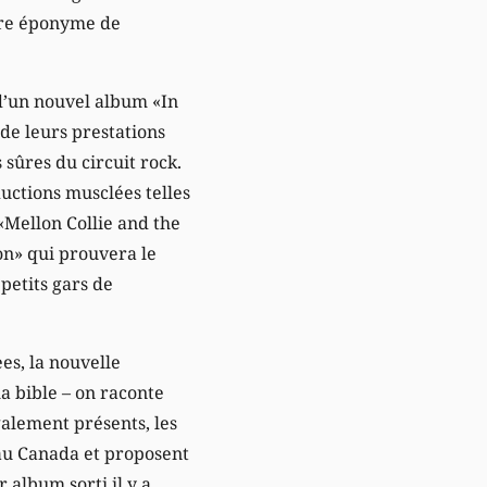
tre éponyme de
 d’un nouvel album «In
 de leurs prestations
 sûres du circuit rock.
ductions musclées telles
Mellon Collie and the
on» qui prouvera le
petits gars de
es, la nouvelle
a bible – on raconte
galement présents, les
 au Canada et proposent
 album sorti il y a