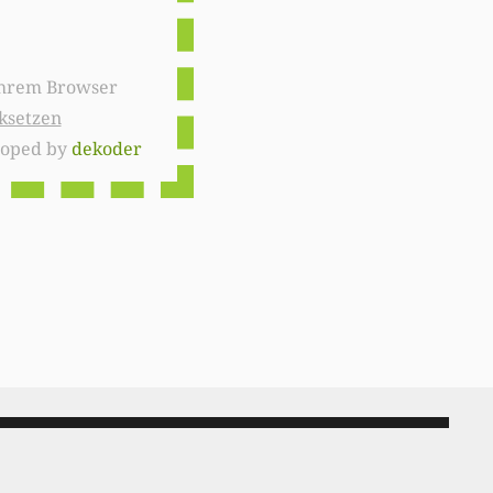
ksetzen
loped by
dekoder