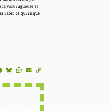
 la voix rugueuse et
as rater ce qui risque
astodon
Facebook
Bluesky
WhatsApp
Email
Copy
Link