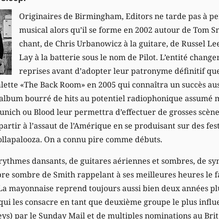
Originaires de Birmingham, Editors ne tarde pas à pe
musical alors qu’il se forme en 2002 autour de Tom Sm
chant, de Chris Urbanowicz à la guitare, de Russel Lee
Lay à la batterie sous le nom de Pilot. L’entité chang
reprises avant d’adopter leur patronyme définitif qu
alette «The Back Room» en 2005 qui connaîtra un succès aus
album bourré de hits au potentiel radiophonique assumé ma
unich ou Blood leur permettra d’effectuer de grosses scèn
artir à l’assaut de l’Amérique en se produisant sur des fes
Lollapalooza. On a connu pire comme débuts.
rythmes dansants, de guitares aériennes et sombres, de syn
mbre sombre de Smith rappelant à ses meilleures heures le 
 La mayonnaise reprend toujours aussi bien deux années plu
 qui les consacre en tant que deuxième groupe le plus influ
eys) par le Sunday Mail et de multiples nominations au Bri