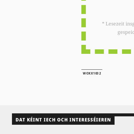
* Lesezeit insgesamt auf woxx.lu: 
gespei
WOXX1032
DAT KÉINT IECH OCH INTERESSÉIEREN