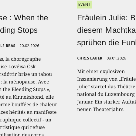
EVENT
e : When the
Fräulein Julie: B
ding Stops
diesem Machtk
sprühen die Fu
LE BRAS
20.02.2026
ns, la chorégraphe
CHRIS LAUER
08.01.2026
aise Lovéisa Ósk
Mit einer explosiven
sdóttir brise un tabou
Inszenierung von „Fräule
 : la ménopause. Avec
Julie“ startet das Théâtre
 the Bleeding Stops »,
national du Luxembourg 
té au Kinneksbond, elle
Januar. Ein starker Aufta
orme bouffées de chaleur
neuen Theaterjahrs.
nces hérités en manifeste
raphique collectif - un
rtistique qui refuse
ibilisation des corps