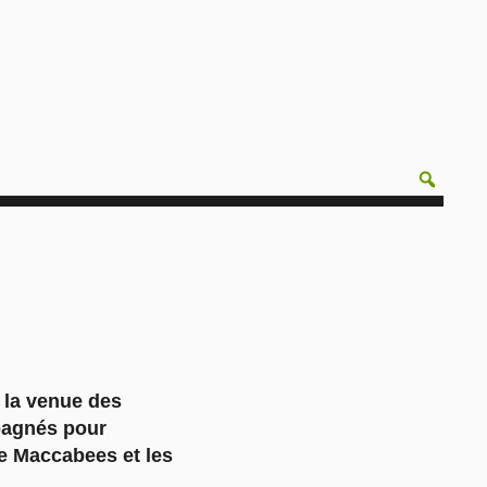
c la venue des
pagnés pour
he Maccabees et les