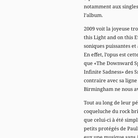
notamment aux singles 
l’album.
2009 voit la joyeuse t
this Light and on this 
soniques puissantes et 
En effet, l’opus est ce
que «The Downward Spir
Infinite Sadness» des 
contraire avec sa ligne
Birmingham ne nous ava
Tout au long de leur p
coqueluche du rock bri
que celui-ci à été simp
petits protégés de Pau
eux une musique sans âg