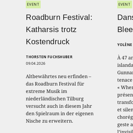
EVENT
EVENT
Roadburn Festival:
Dans
Katharsis trotz
Blee
Kostendruck
YOLÈNE 
THORSTEN FUCHSHUBER
À 47 a
09.04.2026
island
Gunnar
Altbewährtes neu erfinden –
tenace
das Roadburn Festival für
« When
extreme Musik im
présen
niederländischen Tilburg
transf
versucht auch in diesem Jahr
et sile
den Spielraum in der eigenen
chorég
Nische zu erweitern.
geste a
l’invis