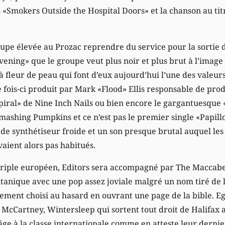
«Smokers Outside the Hospital Doors» et la chanson au ti
roupe élevée au Prozac reprendre du service pour la sortie
Evening» que le groupe veut plus noir et plus brut à l’image
à fleur de peau qui font d’eux aujourd’hui l’une des valeurs
tte fois-ci produit par Mark «Flood» Ellis responsable de pro
al» de Nine Inch Nails ou bien encore le gargantuesque «
Smashing Pumpkins et ce n’est pas le premier single «Papill
 de synthétiseur froide et un son presque brutal auquel les 
ient alors pas habitués.
ériple européen, Editors sera accompagné par The Maccabe
tanique avec une pop assez joviale malgré un nom tiré de l
lement choisi au hasard en ouvrant une page de la bible. E
l McCartney, Wintersleep qui sortent tout droit de Halifax
e à la classe internationale comme en atteste leur dernier