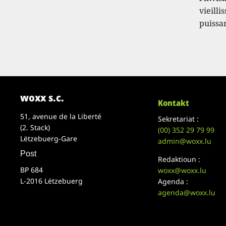
vieilli
puissa
woxx s.c.
Kontakt
51, avenue de la Liberté
Sekretariat :
(2. Stack)
(00)
352 29 79 99
Lëtzebuerg-Gare
admin@woxx.lu
Post
Redaktioun :
BP 684
woxx@woxx.lu
L-2016 Lëtzebuerg
Agenda :
agenda@woxx.lu