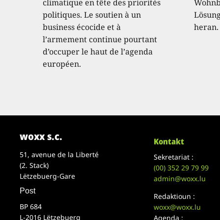
climatique en tête des priorités
Wohnba
politiques. Le soutien à un
Lösung 
business écocide et à
heran.
l’armement continue pourtant
d’occuper le haut de l’agenda
européen.
woxx s.c.
Kontakt
51, avenue de la Liberté
Sekretariat :
(2. Stack)
(00)
352 29 79 99
Lëtzebuerg-Gare
admin@woxx.lu
Post
Redaktioun :
BP 684
woxx@woxx.lu
L-2016 Lëtzebuerg
Agenda :