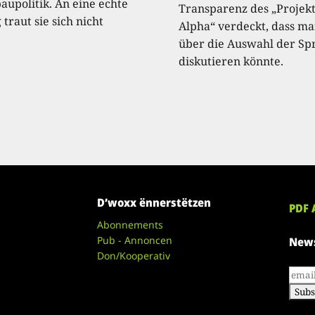
upolitik. An eine echte
Transparenz des „Projek
traut sie sich nicht
Alpha“ verdeckt, dass m
über die Auswahl der Sp
diskutieren könnte.
D’woxx ënnerstëtzen
PDF 
Abonnements
Pub - Annoncen
News
Don/Kooperativ