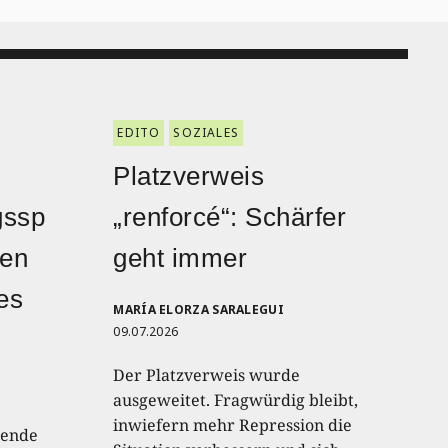
EDITO
SOZIALES
Platzverweis
gssp
„renforcé“: Schärfer
den
geht immer
hes
MARÍA ELORZA SARALEGUI
09.07.2026
Der Platzverweis wurde
ausgeweitet. Fragwürdig bleibt,
inwiefern mehr Repression die
lende