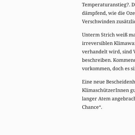
Temperaturanstieg?. D
dämpfend, wie die Ozea
Verschwinden zusätzli
Unterm Strich weiß ma
irreversiblen Klimawan
verhandelt wird, sind
beschreiben. Kommend
vorkommen, doch es sin
Eine neue Bescheiden
KlimaschützerInnen gut
langer Atem angebrach
Chance“.