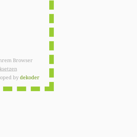
ksetzen
loped by
dekoder