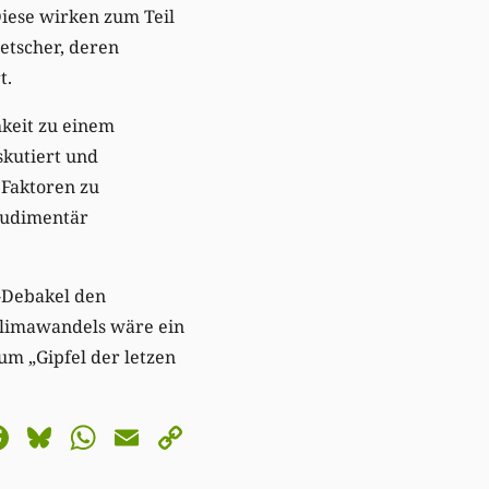
iese wirken zum Teil
etscher, deren
t.
keit zu einem
skutiert und
 Faktoren zu
rudimentär
-Debakel den
 Klimawandels wäre ein
m „Gipfel der letzen
astodon
Facebook
Bluesky
WhatsApp
Email
Copy
Link