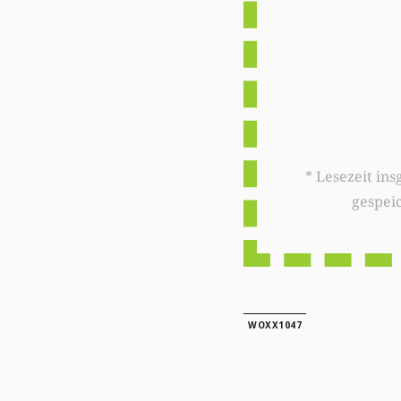
* Lesezeit insgesamt auf woxx.lu: 
gespei
WOXX1047