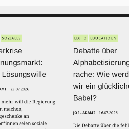
SOZIALES
EDITO
EDUCATIOUN
rkrise
Debatte über
nungsmarkt:
Alphabetisierun
 Lösungswille
rache: Wie wer
wir ein glücklic
AMI
23.07.2026
Babel?
 mehr will die Regierung
n machen,
JOËL ADAMI
16.07.2026
geschenke an
or*innen seien soziale
Die Debatte über die feh