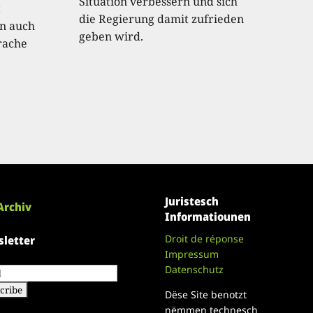
Situation verbessern und sich
t
die Regierung damit zufrieden
an auch
geben wird.
rache
Juristesch
Archiv
Informatiounen
Droit de réponse
letter
Impressum
Datenschutz
Dëse Site benotzt
nëmmen technesch