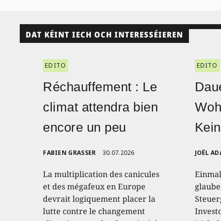
DAT KÉINT IECH OCH INTERESSÉIEREN
EDITO
EDITO
Réchauffement : Le
Daue
climat attendra bien
Woh
encore un peu
Kein
FABIEN GRASSER
30.07.2026
JOËL AD
La multiplication des canicules
Einmal
et des mégafeux en Europe
glaube
devrait logiquement placer la
Steuer
lutte contre le changement
Invest