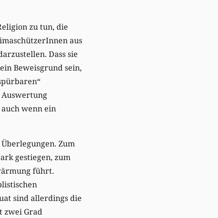
ligion zu tun, die
KlimaschützerInnen aus
darzustellen. Dass sie
ein Beweisgrund sein,
 spürbaren“
he Auswertung
, auch wenn ein
n Überlegungen. Zum
tark gestiegen, zum
wärmung führt.
listischen
t sind allerdings die
t zwei Grad