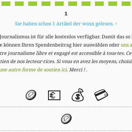
1
Sie haben schon 1 Artikel der woxx gelesen.
↑
Journalismus ist für alle kostenlos verfügbar. Damit das so
Sie können Ihren Spendenbeitrag hier auswählen oder
uns 
re journalisme libre et engagé est accessible à tous·tes. Cec
ien de nos lecteur·rices. Si vous en avez les moyens, chois
une autre forme de soutien ici
. Merci ! .
🪙
💶
💰
💳
🪙