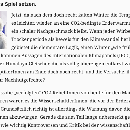
s Spiel setzen.
Jetzt, da nach dem doch recht kalten Winter die Temp
es leichter, wieder an eine CO2-bedingte Erderwärm
ein schaler Nachgeschmack bleibt. Wenn jeder Wirb
Trockenperiode als Beweis für den Klimawandel her
gebietet die elementare Logik, einen Winter „wie fr
zu kommen Aussagen des Internationalen Klimapanels (IPC
r Himalaya-Gletscher, die als völlig überzogen entlarvt w
ptikerInnen am Ende doch noch recht, und die Versuche, i
ur Nachhutgefechte?
ss die „verfolgten“ CO2-RebellInnen von heute für den Ma
ahren waren es die WissenschaftlerInnen, die vor der Erd
 Grundsätzlich richtig ist allerdings die Warnung davor, di
nnen abzuwürgen. Gerade die zum Teil lange unbemerkt ge
 wie wichtig Kontroversen und Kritik bei der wissenschaft