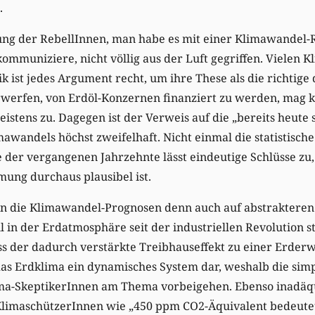
.
ung der RebellInnen, man habe es mit einer Klimawandel-Re
ommuniziere, nicht völlig aus der Luft gegriffen. Vielen 
k ist jedes Argument recht, um ihre These als die richtige 
werfen, von Erdöl-Konzernen finanziert zu werden, mag k
eistens zu. Dagegen ist der Verweis auf die „bereits heute
awandels höchst zweifelhaft. Nicht einmal die statistisc
e der vergangenen Jahrzehnte lässt eindeutige Schlüsse zu
ung durchaus plausibel ist.
en die Klimawandel-Prognosen denn auch auf abstraktere
il in der Erdatmosphäre seit der industriellen Revolution s
s der dadurch verstärkte Treibhauseffekt zu einer Erder
das Erdklima ein dynamisches System dar, weshalb die simp
a-SkeptikerInnen am Thema vorbeigehen. Ebenso inadäqua
limaschützerInnen wie „450 ppm CO2-Äquivalent bedeute