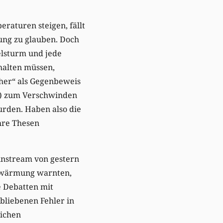
eraturen steigen, fällt
ung zu glauben. Doch
elsturm und jede
halten müssen,
üher“ als Gegenbeweis
C) zum Verschwinden
urden. Haben also die
hre Thesen
instream von gestern
erwärmung warnten,
e Debatten mit
bliebenen Fehler in
lichen