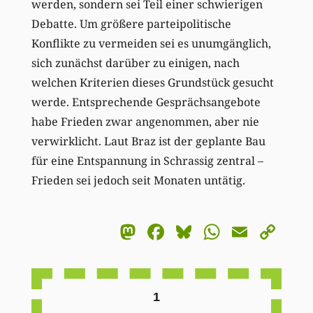
werden, sondern sei Teil einer schwierigen
Debatte. Um größere parteipolitische
Konflikte zu vermeiden sei es unumgänglich,
sich zunächst darüber zu einigen, nach
welchen Kriterien dieses Grundstück gesucht
werde. Entsprechende Gesprächsangebote
habe Frieden zwar angenommen, aber nie
verwirklicht. Laut Braz ist der geplante Bau
für eine Entspannung in Schrassig zentral –
Frieden sei jedoch seit Monaten untätig.
Mastodon
Facebook
Bluesky
WhatsA
Email
Co
Li
1