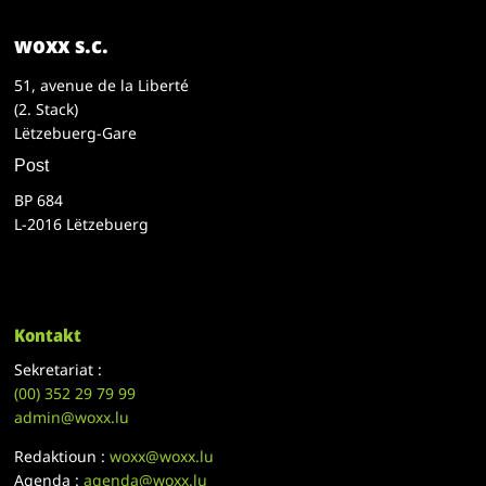
woxx s.c.
51, avenue de la Liberté
(2. Stack)
Lëtzebuerg-Gare
Post
BP 684
L-2016 Lëtzebuerg
Kontakt
Sekretariat :
(00)
352 29 79 99
admin@woxx.lu
Redaktioun :
woxx@woxx.lu
Agenda :
agenda@woxx.lu