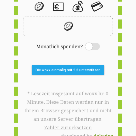
🪙
💶
💰
💳
🪙
Monatlich spenden?
Switch
Die woxx einmalig mit 2 € unterstützen
* Lesezeit insgesamt auf woxx.lu: 0
Minute. Diese Daten werden nur in
Ihrem Browser gespeichert und nicht
an unsere Server übertragen.
Zähler zurücksetzen
developed by
dekoder