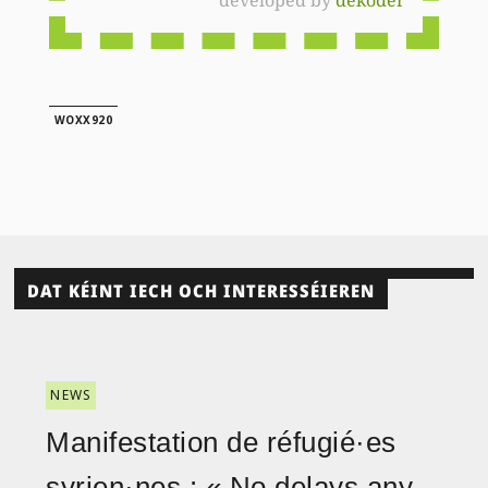
WOXX920
DAT KÉINT IECH OCH INTERESSÉIEREN
NEWS
Manifestation de réfugié·es
syrien·nes : « No delays any