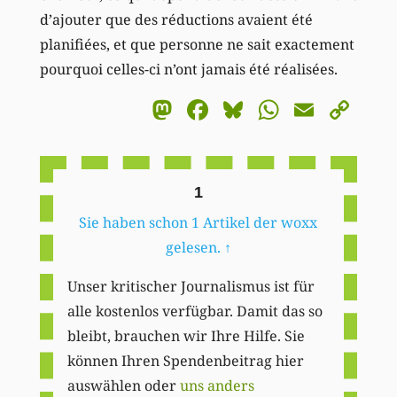
d’ajouter que des réductions avaient été
planifiées, et que personne ne sait exactement
pourquoi celles-ci n’ont jamais été réalisées.
Mastodon
Facebook
Bluesky
WhatsA
Email
Co
Li
1
Sie haben schon 1 Artikel der woxx
gelesen.
↑
Unser kritischer Journalismus ist für
alle kostenlos verfügbar. Damit das so
bleibt, brauchen wir Ihre Hilfe. Sie
können Ihren Spendenbeitrag hier
auswählen oder
uns anders