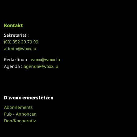
Kontakt
Sekretariat :
(00)
352 29 79 99
admin@woxx.lu
Redaktioun :
woxx@woxx.lu
Agenda :
agenda@woxx.lu
D’woxx ënnerstëtzen
Abonnements
Pub - Annoncen
Don/Kooperativ