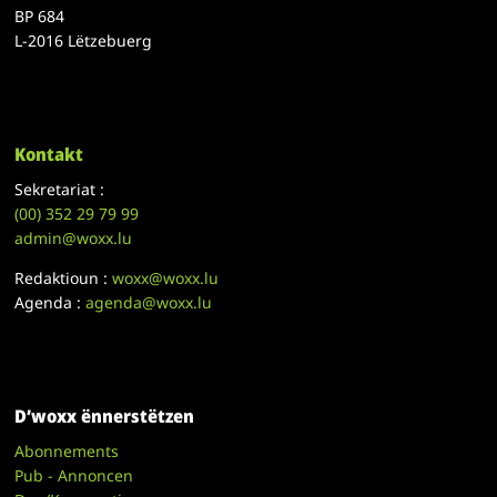
BP 684
L-2016 Lëtzebuerg
Kontakt
Sekretariat :
(00)
352 29 79 99
admin@woxx.lu
Redaktioun :
woxx@woxx.lu
Agenda :
agenda@woxx.lu
D’woxx ënnerstëtzen
Abonnements
Pub - Annoncen