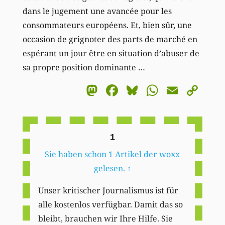
dans le jugement une avancée pour les
consommateurs européens. Et, bien sûr, une
occasion de grignoter des parts de marché en
espérant un jour être en situation d’abuser de
sa propre position dominante …
Mastodon
Facebook
Bluesky
WhatsA
Email
Co
Li
1
Sie haben schon 1 Artikel der woxx
gelesen.
↑
Unser kritischer Journalismus ist für
alle kostenlos verfügbar. Damit das so
bleibt, brauchen wir Ihre Hilfe. Sie