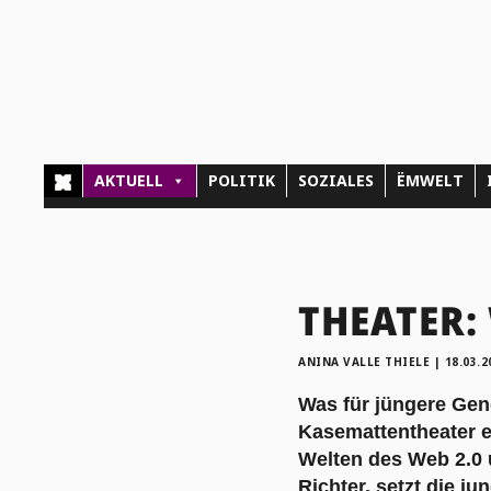
AKTUELL
POLITIK
SOZIALES
ËMWELT
THEATER:
ANINA VALLE THIELE
|
18.03.2
Was für jüngere Gene
Kasemattentheater er
Welten des Web 2.0 
Richter, setzt die 