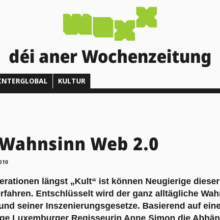
déi aner Wochenzeitung
INTERGLOBAL
KULTUR
 Wahnsinn Web 2.0
010
rationen längst „Kult“ ist können Neugierige diese
fahren. Entschlüsselt wird der ganz alltägliche Wahn
und seiner Inszenierungsgesetze. Basierend auf ein
junge Luxemburger Regisseurin Anne Simon die Abhän