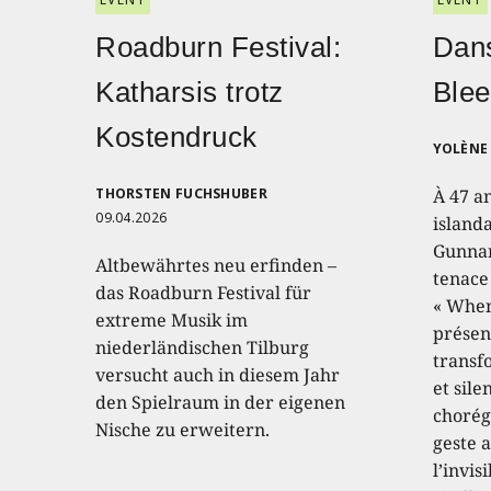
Roadburn Festival:
Dans
Katharsis trotz
Blee
Kostendruck
YOLÈNE 
THORSTEN FUCHSHUBER
À 47 a
09.04.2026
island
Gunnar
Altbewährtes neu erfinden –
tenace
das Roadburn Festival für
« When
extreme Musik im
présen
niederländischen Tilburg
transf
versucht auch in diesem Jahr
et sile
den Spielraum in der eigenen
chorég
Nische zu erweitern.
geste a
l’invis