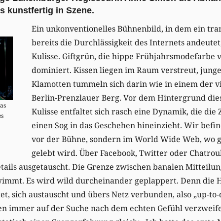
 kunstfertig in Szene.
Ein unkonventionelles Bühnenbild, in dem ein tr
bereits die Durchlässigkeit des Internets andeutet
Kulisse. Giftgrün, die hippe Frühjahrsmodefarbe
dominiert. Kissen liegen im Raum verstreut, jung
Klamotten tummeln sich darin wie in einem der vi
Berlin-Prenzlauer Berg. Vor dem Hintergrund di
Das
Kulisse entfaltet sich rasch eine Dynamik, die di
es
einen Sog in das Geschehen hineinzieht. Wir befi
vor der Bühne, sondern im World Wide Web, wo g
gelebt wird. Über Facebook, Twitter oder Chatro
tails ausgetauscht. Die Grenze zwischen banalen Mitteilu
immt. Es wird wild durcheinander geplappert. Denn die Ha
t, sich austauscht und übers Netz verbunden, also „up-to-d
en immer auf der Suche nach dem echten Gefühl verzweifel