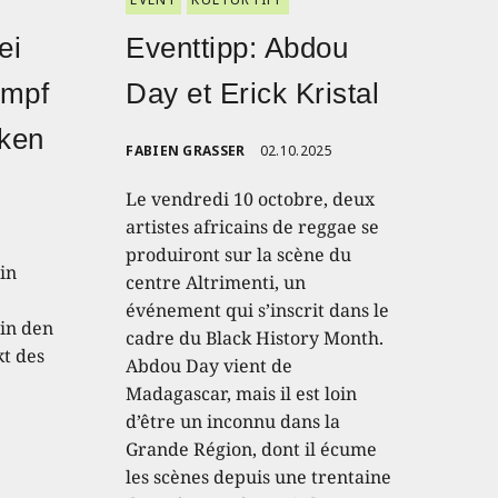
ei
Eventtipp: Abdou
ampf
Day et Erick Kristal
nken
FABIEN GRASSER
02.10.2025
Le vendredi 10 octobre, deux
artistes africains de reggae se
produiront sur la scène du
in
centre Altrimenti, un
événement qui s’inscrit dans le
in den
cadre du Black History Month.
kt des
Abdou Day vient de
Madagascar, mais il est loin
d’être un inconnu dans la
Grande Région, dont il écume
les scènes depuis une trentaine