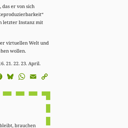
 das er von sich
 Reproduzierbarkeit“
 letzter Instanz mit
er virtuellen Welt und
ehen wollen.
. 21. 22. 23. April.
astodon
Facebook
Bluesky
WhatsApp
Email
Copy
Link
 bleibt, brauchen