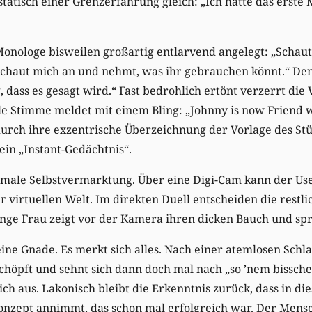
atisch einer Grenzerfahrung gleich: „Ich hatte das erste
Monologe bisweilen großartig entlarvend angelegt: „Schaut
chaut mich an und nehmt, was ihr gebrauchen könnt.“ Denn
g, dass es gesagt wird.“ Fast bedrohlich ertönt verzerrt die
elle Stimme meldet mit einem Bling: „Johnny is now Friend 
urch ihre exzentrische Überzeichnung der Vorlage des Stü
ein „Instant-Gedächtnis“.
imale Selbstvermarktung. Über eine Digi-Cam kann der Use
r virtuellen Welt. Im direkten Duell entscheiden die restl
junge Frau zeigt vor der Kamera ihren dicken Bauch und spr
ine Gnade. Es merkt sich alles. Nach einer atemlosen Schl
schöpft und sehnt sich dann doch mal nach „so ’nem bissch
ich aus. Lakonisch bleibt die Erkenntnis zurück, dass in di
onzept annimmt, das schon mal erfolgreich war. Der Mens