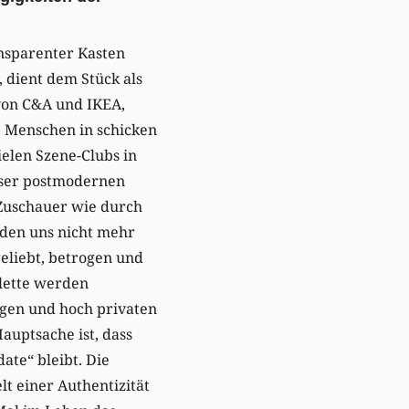
ansparenter Kasten
, dient dem Stück als
 von C&A und IKEA,
e Menschen in schicken
elen Szene-Clubs in
eser postmodernen
e Zuschauer wie durch
nden uns nicht mehr
eliebt, betrogen und
ulette werden
ngen und hoch privaten
uptsache ist, dass
ate“ bleibt. Die
t einer Authentizität