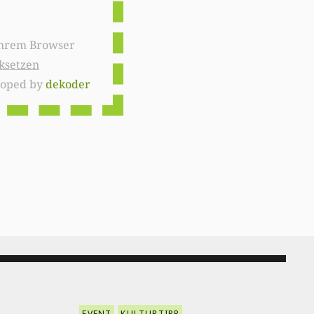
ksetzen
loped by
dekoder
EVENT
KULTURTIPP