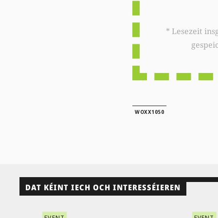
* Lesezeit insgesamt auf woxx.lu: 
gespei
WOXX1050
DAT KÉINT IECH OCH INTERESSÉIEREN
EVENT
EVENT