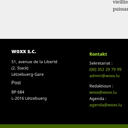
vieilli
puissa
woxx s.c.
Kontakt
51, avenue de la Liberté
Sekretariat :
(2. Stack)
(00)
352 29 79 99
Lëtzebuerg-Gare
admin@woxx.lu
Post
Redaktioun :
BP 684
woxx@woxx.lu
L-2016 Lëtzebuerg
Agenda :
agenda@woxx.lu