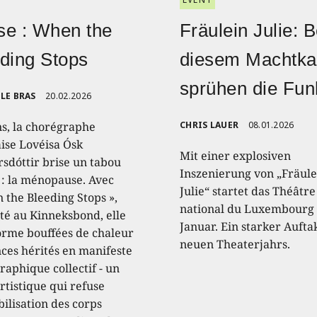
e : When the
Fräulein Julie: B
ding Stops
diesem Machtk
sprühen die Fu
LE BRAS
20.02.2026
ns, la chorégraphe
CHRIS LAUER
08.01.2026
aise Lovéisa Ósk
Mit einer explosiven
sdóttir brise un tabou
Inszenierung von „Fräule
 : la ménopause. Avec
Julie“ startet das Théâtre
 the Bleeding Stops »,
national du Luxembourg 
té au Kinneksbond, elle
Januar. Ein starker Aufta
orme bouffées de chaleur
neuen Theaterjahrs.
nces hérités en manifeste
raphique collectif - un
rtistique qui refuse
ibilisation des corps