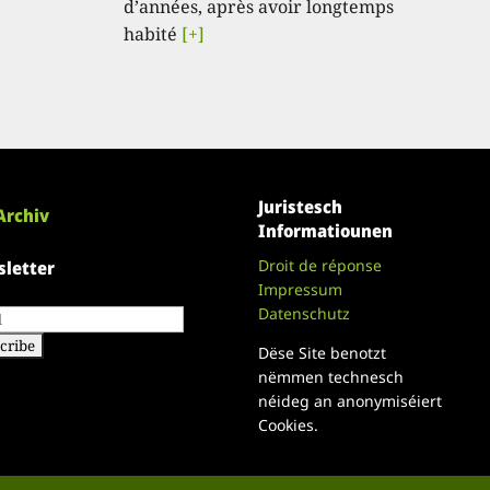
d’années, après avoir longtemps
habité
[+]
Juristesch
Archiv
Informatiounen
Droit de réponse
letter
Impressum
Datenschutz
Dëse Site benotzt
nëmmen technesch
néideg an anonymiséiert
Cookies.