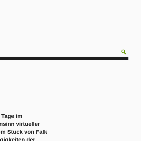
r Tage im
sinn virtueller
em Stück von Falk
gigkeiten der