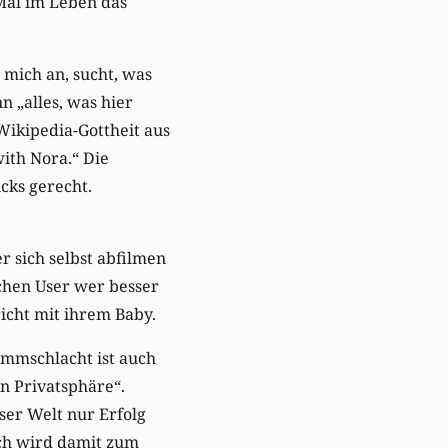
 Mal im Leben das
 mich an, sucht, was
 „alles, was hier
 Wikipedia-Gottheit aus
with Nora.“ Die
cks gerecht.
r sich selbst abfilmen
ichen User wer besser
icht mit ihrem Baby.
ammschlacht ist auch
en Privatsphäre“.
eser Welt nur Erfolg
ch wird damit zum