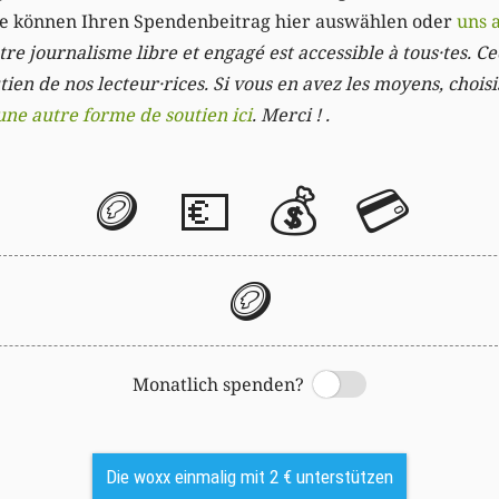
Sie können Ihren Spendenbeitrag hier auswählen oder
uns 
re journalisme libre et engagé est accessible à tous·tes. Cec
ien de nos lecteur·rices. Si vous en avez les moyens, chois
une autre forme de soutien ici
. Merci ! .
🪙
💶
💰
💳
🪙
Monatlich spenden?
Switch
Die woxx einmalig mit 2 € unterstützen