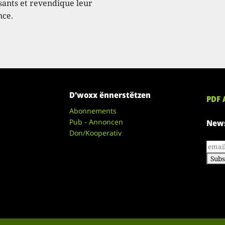
ssants et revendique leur
nce.
D’woxx ënnerstëtzen
PDF 
Abonnements
Pub - Annoncen
News
Don/Kooperativ