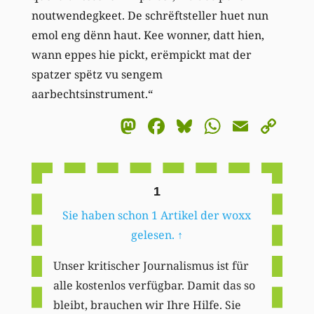
noutwendegkeet. De schrëftsteller huet nun
emol eng dënn haut. Kee wonner, datt hien,
wann eppes hie pickt, erëmpickt mat der
spatzer spëtz vu sengem
aarbechtsinstrument.“
Mastodon
Facebook
Bluesky
WhatsA
Email
Co
Li
1
Sie haben schon 1 Artikel der woxx
gelesen.
↑
Unser kritischer Journalismus ist für
alle kostenlos verfügbar. Damit das so
bleibt, brauchen wir Ihre Hilfe. Sie