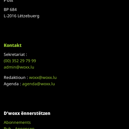
Post
BP 684
L-2016 Lëtzebuerg
Kontakt
Sekretariat :
(00)
352 29 79 99
admin@woxx.lu
Redaktioun :
woxx@woxx.lu
Agenda :
agenda@woxx.lu
D’woxx ënnerstëtzen
Abonnements
Pub - Annoncen