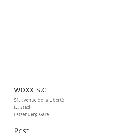
nachhaltigeren Lebensweise. Der Luxemburger
Overshoot Day...
woxx s.c.
51, avenue de la Liberté
(2. Stack)
Lëtzebuerg-Gare
Post