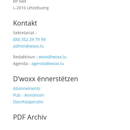
BP 684
L-2016 Lëtzebuerg
Kontakt
Sekretariat :
(00)
352 29 79 99
admin@woxx.lu
Redaktioun :
woxx@woxx.lu
Agenda :
agenda@woxx.lu
D’woxx ënnerstëtzen
Abonnements
Pub - Annoncen
Don/Kooperativ
PDF Archiv