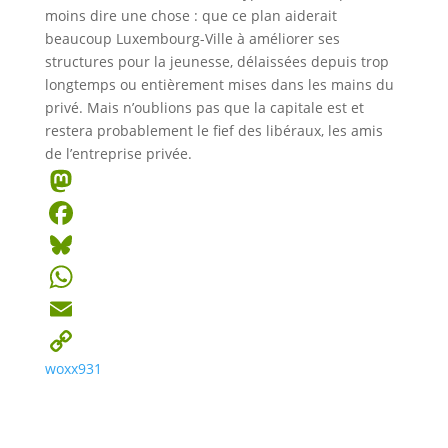
moins dire une chose : que ce plan aiderait
beaucoup Luxembourg-Ville à améliorer ses
structures pour la jeunesse, délaissées depuis trop
longtemps ou entièrement mises dans les mains du
privé. Mais n’oublions pas que la capitale est et
restera probablement le fief des libéraux, les amis
de l’entreprise privée.
Masto
Faceb
Bluesk
Whats
Email
woxx931
Copy
Link