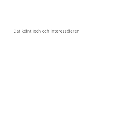
Dat kéint Iech och interesséieren
NEWS
Manifestation de
réfugié·es syrien·nes :
« No delays any more ! »


María Elorza Saralegui
31.07.2026
Une centaine de réfugié·es syrien·nes ont manifesté
leur mécontentement ce mercredi devant la