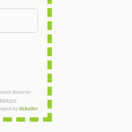
ksetzen
loped by
dekoder