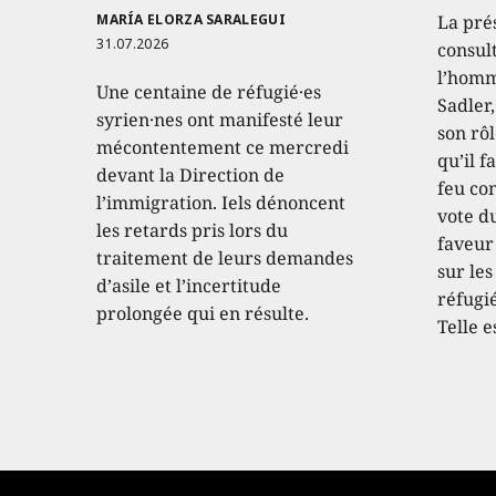
MARÍA ELORZA SARALEGUI
La pré
31.07.2026
consult
l’homm
Une centaine de réfugié·es
Sadler
syrien·nes ont manifesté leur
son rôl
mécontentement ce mercredi
qu’il f
devant la Direction de
feu con
l’immigration. Iels dénoncent
vote d
les retards pris lors du
faveur
traitement de leurs demandes
sur les
d’asile et l’incertitude
réfugié
prolongée qui en résulte.
Telle e