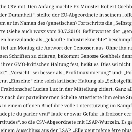
die CSV mit. Den Anfang machte Ex-Minister Robert Goeb
 der Dummheit“, stellte der EU-Abgeordnete in seinem „off
 dem er im Namen des (genetischen) Fortschritts die „Selbstg
te (siehe auch woxx vom 30.7.2010). Befürworter der „gen
n hierzulande als „gekaufte Industrieknechte“ beschimpft
 fiel am Montag die Antwort der Genossen aus. Ohne ihn n
en Schriften zu zitieren, bekommt Genosse Goebbels denno
ihrer GMO-kritischen Haltung fest, heißt es. Dies sei nicht
“. „Vorsicht“ sei besser als „Profitmaximierung“ und: „P
n „Einzelne“ eine solch kritische Haltung als „Selbstgefäl
Fraktionschef Lucien Lux in der Mitteilung zitiert. Ganz al
urz nach der parteiinternen Schelte attestierte ihm seine S
s in einem offenen Brief ihre volle Unterstützung im Kampf
depte du parler vrai“ laufe er zwar Gefahr „à froisser ce
rtitudes“, so die CSV-Abgeordnete mit LSAP-Wurzeln. Es g
 einem Ausschluss aus der LSAP. „Elle peut même être plus