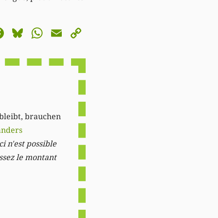
astodon
Facebook
Bluesky
WhatsApp
Email
Copy
Link
 bleibt, brauchen
anders
i n'est possible
issez le montant