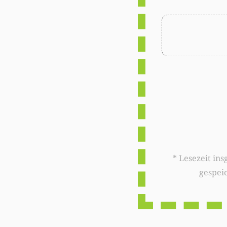
* Lesezeit insgesamt auf woxx.lu: 
gespei