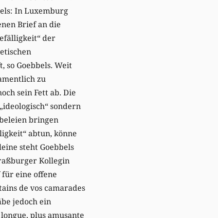
bels: In Luxemburg
enen Brief an die
efälligkeit“ der
etischen
, so Goebbels. Weit
amentlich zu
ch sein Fett ab. Die
 „ideologisch“ sondern
öbeleien bringen
ligkeit“ abtun, könne
leine steht Goebbels
traßburger Kollegin
 für eine offene
rtains de vos camarades
äbe jedoch ein
 longue, plus amusante