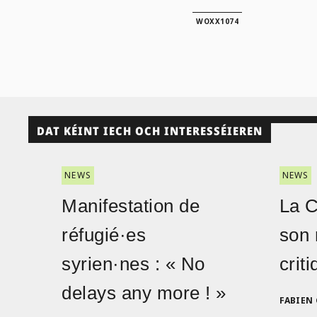
WOXX1074
DAT KÉINT IECH OCH INTERESSÉIEREN
NEWS
NEWS
Manifestation de
La 
réfugié·es
son 
syrien·nes : « No
crit
delays any more ! »
FABIEN