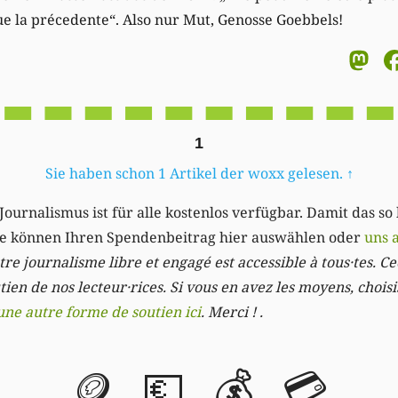
ue la précedente“. Also nur Mut, Genosse Goebbels!
M
1
Sie haben schon 1 Artikel der woxx gelesen.
↑
Journalismus ist für alle kostenlos verfügbar. Damit das so
Sie können Ihren Spendenbeitrag hier auswählen oder
uns 
re journalisme libre et engagé est accessible à tous·tes. Cec
ien de nos lecteur·rices. Si vous en avez les moyens, chois
une autre forme de soutien ici
. Merci ! .
🪙
💶
💰
💳