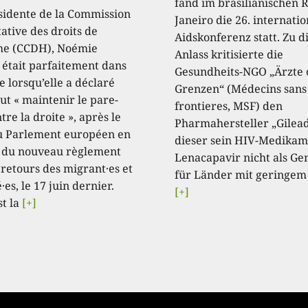
fand im brasilianischen R
sidente de la Commission
Janeiro die 26. internati
ative des droits de
Aidskonferenz statt. Zu 
e (CCDH), Noémie
Anlass kritisierte die
, était parfaitement dans
Gesundheits-NGO „Ärzte
e lorsqu’elle a déclaré
Grenzen“ (Médecins sans
aut « maintenir le pare-
frontieres, MSF) den
tre la droite », après le
Pharmahersteller „Gilead
u Parlement européen en
dieser sein HIV-Medikam
 du nouveau règlement
Lenacapavir nicht als Ge
 retours des migrant·es et
für Länder mit geringem
·es, le 17 juin dernier.
[+]
st la
[+]