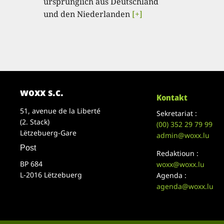
ursprünglich aus Deutschland
und den Niederlanden
[+]
woxx s.c.
Kontakt
51, avenue de la Liberté
Sekretariat :
(2. Stack)
(00)
352 29 79 99
Lëtzebuerg-Gare
admin@woxx.lu
Post
Redaktioun :
BP 684
woxx@woxx.lu
L-2016 Lëtzebuerg
Agenda :
agenda@woxx.lu