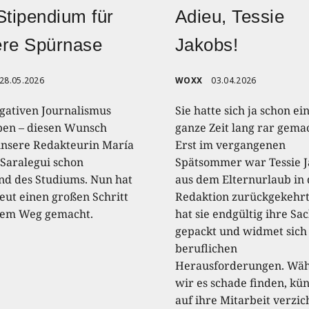
Stipendium für
Adieu, Tessie
ere Spürnase
Jakobs!
28.05.2026
WOXX
03.04.2026
igativen Journalismus
Sie hatte sich ja schon ei
ben – diesen Wunsch
ganze Zeit lang rar gema
unsere Redakteurin María
Erst im vergangenen
 Saralegui schon
Spätsommer war Tessie J
d des Studiums. Nun hat
aus dem Elternurlaub in 
neut einen großen Schritt
Redaktion zurückgekehrt
rem Weg gemacht.
hat sie endgültig ihre Sa
gepackt und widmet sich
beruflichen
Herausforderungen. Wä
wir es schade finden, kün
auf ihre Mitarbeit verzic