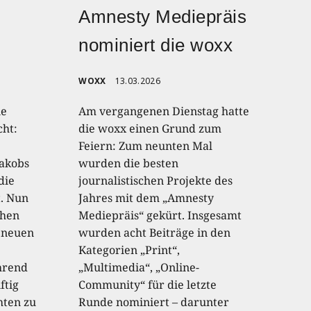
Amnesty Mediepräis
nominiert die woxx
WOXX
13.03.2026
ne
Am vergangenen Dienstag hatte
cht:
die woxx einen Grund zum
Feiern: Zum neunten Mal
akobs
wurden die besten
die
journalistischen Projekte des
. Nun
Jahres mit dem „Amnesty
chen
Mediepräis“ gekürt. Insgesamt
 neuen
wurden acht Beiträge in den
Kategorien „Print“,
hrend
„Multimedia“, „Online-
ftig
Community“ für die letzte
hten zu
Runde nominiert – darunter