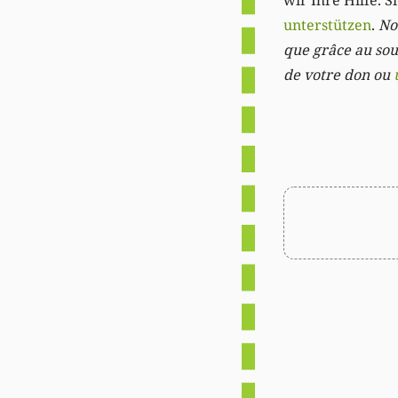
wir Ihre Hilfe. 
unterstützen
.
Not
que grâce au sout
de votre don ou