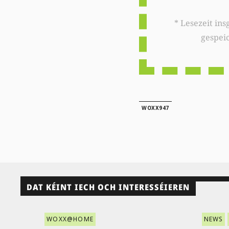
* Lesezeit insgesamt auf woxx.lu: 
gespei
WOXX947
DAT KÉINT IECH OCH INTERESSÉIEREN
WOXX@HOME
NEWS