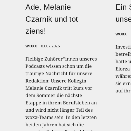
Ade, Melanie
Ein 
Czarnik und tot
uns
ziens!
WOXX
WOXX
03.07.2026
Invest
betrei
Fleißige Zuhörer*innen unseres
hatte 
Podcasts wissen schon um die
Elorza
traurige Nachricht für unsere
währen
Redaktion: Unsere Kollegin
sie er
Melanie Czarnik tritt kurz vor
auf ih
dem Sommer die nächste
Etappe in ihrem Berufsleben an
und wird nicht länger Teil des
woxx-Teams sein. In den letzten
beiden Jahren hat sich die