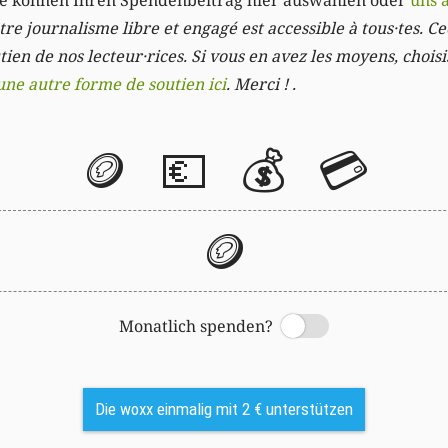
Sie können Ihren Spendenbeitrag hier auswählen oder
uns 
re journalisme libre et engagé est accessible à tous·tes. Cec
ien de nos lecteur·rices. Si vous en avez les moyens, chois
une autre forme de soutien ici
. Merci ! .
🪙
💶
💰
💳
🪙
Monatlich spenden?
Switch
Die woxx einmalig mit 2 € unterstützen