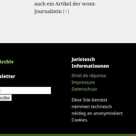
auch ein Artikel der woxx-
Journalistin
[+]
Juristesch
Archiv
Informatiounen
Droit de réponse
letter
Impressum
Datenschutz
Dëse Site benotzt
nëmmen technesch
néideg an anonymiséiert
Cookies.