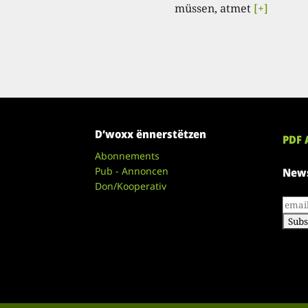
müssen, atmet
[+]
D’woxx ënnerstëtzen
PDF 
Abonnements
Pub - Annoncen
News
Don/Kooperativ