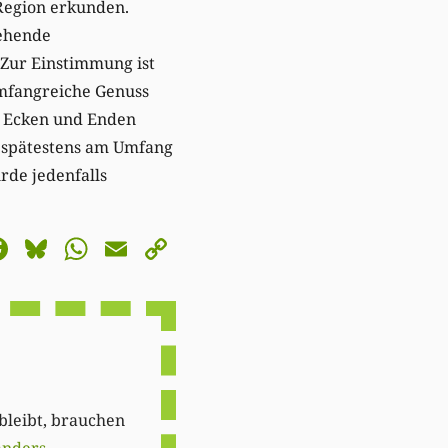
Region erkunden.
tehende
 Zur Einstimmung ist
umfangreiche Genuss
en Ecken und Enden
n spätestens am Umfang
rde jedenfalls
astodon
Facebook
Bluesky
WhatsApp
Email
Copy
Link
 bleibt, brauchen