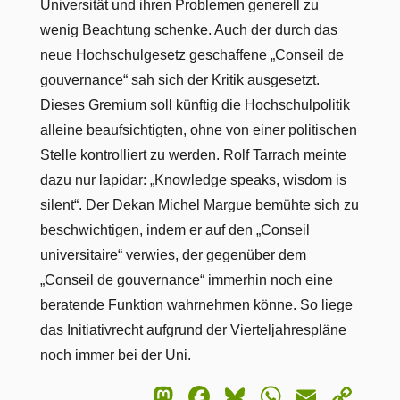
Universität und ihren Problemen generell zu
wenig Beachtung schenke. Auch der durch das
neue Hochschulgesetz geschaffene „Conseil de
gouvernance“ sah sich der Kritik ausgesetzt.
Dieses Gremium soll künftig die Hochschulpolitik
alleine beaufsichtigten, ohne von einer politischen
Stelle kontrolliert zu werden. Rolf Tarrach meinte
dazu nur lapidar: „Knowledge speaks, wisdom is
silent“. Der Dekan Michel Margue bemühte sich zu
beschwichtigen, indem er auf den „Conseil
universitaire“ verwies, der gegenüber dem
„Conseil de gouvernance“ immerhin noch eine
beratende Funktion wahrnehmen könne. So liege
das Initiativrecht aufgrund der Vierteljahrespläne
noch immer bei der Uni.
Mastodon
Facebook
Bluesky
WhatsA
Email
Co