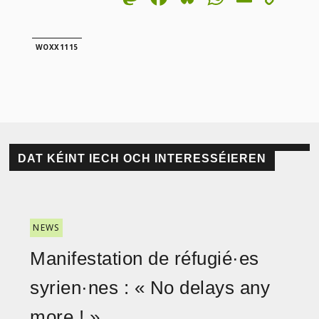
Lin
WOXX1115
DAT KÉINT IECH OCH INTERESSÉIEREN
NEWS
Manifestation de réfugié·es
syrien·nes : « No delays any
more ! »