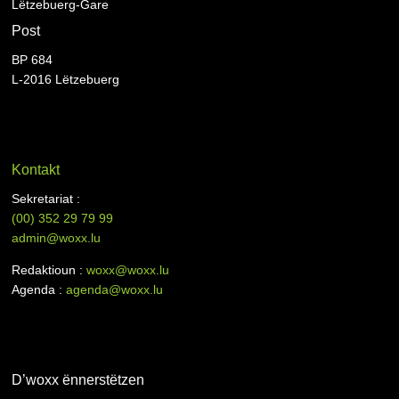
Lëtzebuerg-Gare
Post
BP 684
L-2016 Lëtzebuerg
Kontakt
Sekretariat :
(00)
352 29 79 99
admin@woxx.lu
Redaktioun :
woxx@woxx.lu
Agenda :
agenda@woxx.lu
D’woxx ënnerstëtzen