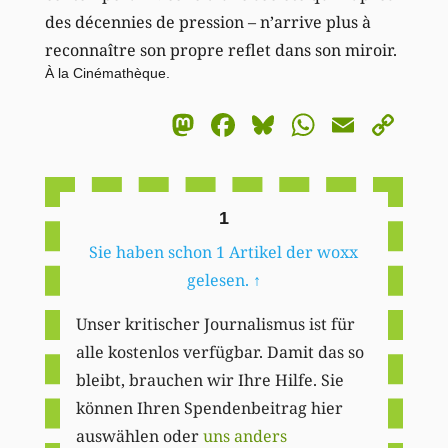
des décennies de pression – n’arrive plus à
reconnaître son propre reflet dans son miroir.
À la Cinémathèque.
Mastodon
Facebook
Bluesky
WhatsA
Email
Co
Li
1
Sie haben schon 1 Artikel der woxx
gelesen.
↑
Unser kritischer Journalismus ist für
alle kostenlos verfügbar. Damit das so
bleibt, brauchen wir Ihre Hilfe. Sie
können Ihren Spendenbeitrag hier
auswählen oder
uns anders