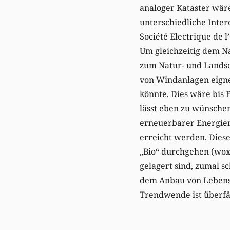
analoger Kataster wär
unterschiedliche Inte
Société Electrique de l
Um gleichzeitig dem N
zum Natur- und Landsch
von Windanlagen eign
könnte. Dies wäre bis E
lässt eben zu wünschen
erneuerbarer Energien 
erreicht werden. Diese
„Bio“ durchgehen (woxx
gelagert sind, zumal 
dem Anbau von Lebensm
Trendwende ist überfäl