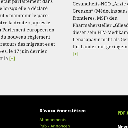
, était parfaitement dans
Gesundheits-NGO „Ärzte
e lorsqu’elle a déclaré
Grenzen“ (Médecins sans
aut « maintenir le pare-
frontieres, MSF) den
tre la droite », après le
Pharmahersteller „Gilead
u Parlement européen en
dieser sein HIV-Medikam
 du nouveau règlement
Lenacapavir nicht als Ge
 retours des migrant·es et
für Länder mit geringem
·es, le 17 juin dernier.
[+]
st la
[+]
D’woxx ënnerstëtzen
PDF 
Abonnements
Pub - Annoncen
News