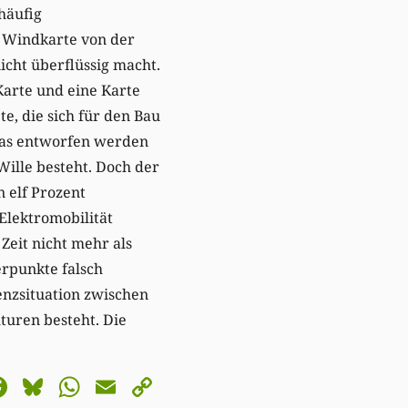
häufig
e Windkarte von der
nicht überflüssig macht.
Karte und eine Karte
e, die sich für den Bau
las entworfen werden
Wille besteht. Doch der
 elf Prozent
Elektromobilität
Zeit nicht mehr als
erpunkte falsch
enzsituation zwischen
uren besteht. Die
astodon
Facebook
Bluesky
WhatsApp
Email
Copy