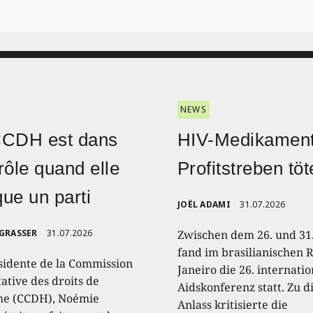
NEWS
CCDH est dans
HIV-Medikament
rôle quand elle
Profitstreben töt
ique un parti
JOËL ADAMI
31.07.2026
 GRASSER
31.07.2026
Zwischen dem 26. und 31.
fand im brasilianischen R
sidente de la Commission
Janeiro die 26. internati
ative des droits de
Aidskonferenz statt. Zu 
e (CCDH), Noémie
Anlass kritisierte die