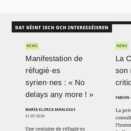
DAT KÉINT IECH OCH INTERESSÉIEREN
NEWS
NEWS
Manifestation de
La 
réfugié·es
son 
syrien·nes : « No
crit
delays any more ! »
FABIEN
MARÍA ELORZA SARALEGUI
La pré
31.07.2026
consult
l’homm
Une centaine de réfugié·es