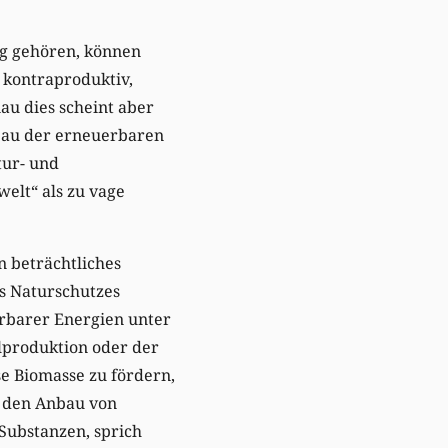
ng gehören, können
 kontraproduktiv,
au dies scheint aber
bau der erneuerbaren
tur- und
elt“ als zu vage
n beträchtliches
s Naturschutzes
erbarer Energien unter
lproduktion oder der
se Biomasse zu fördern,
uf den Anbau von
Substanzen, sprich