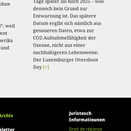
Tage später als noch 2025 – was
 ohne
dennoch kein Grund zur
Entwarnung ist. Das spätere
Datum ergibt sich nämlich aus
“, weil
genaueren Daten, etwa zur
ent
CO2-Aufnahmefähigkeit der
nerika
Ozeane, nicht aus einer
 und
nachhaltigeren Lebensweise.
Der Luxemburger Overshoot
Day
[+]
Juristesch
Archiv
Informatiounen
Droit de réponse
letter