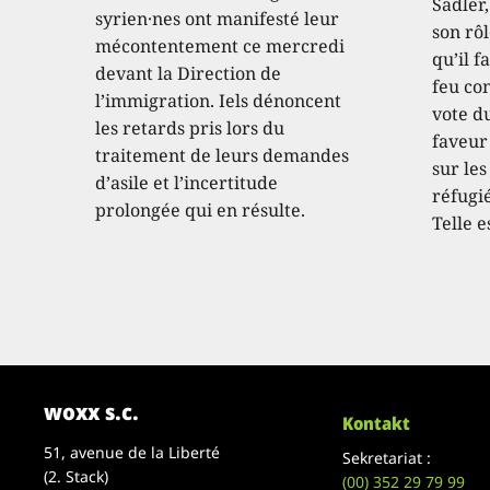
Sadler
syrien·nes ont manifesté leur
son rôl
mécontentement ce mercredi
qu’il f
devant la Direction de
feu con
l’immigration. Iels dénoncent
vote d
les retards pris lors du
faveur
traitement de leurs demandes
sur les
d’asile et l’incertitude
réfugié
prolongée qui en résulte.
Telle e
woxx s.c.
Kontakt
51, avenue de la Liberté
Sekretariat :
(2. Stack)
(00)
352 29 79 99