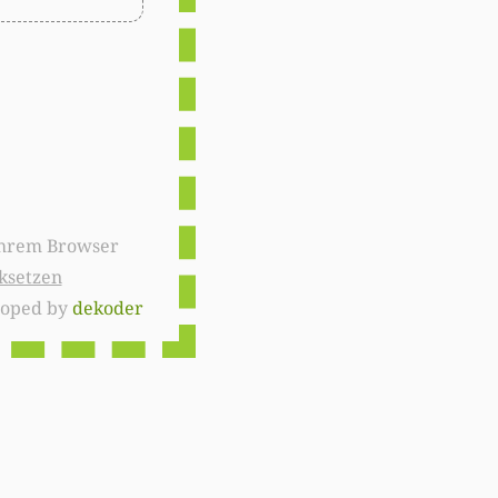
ksetzen
loped by
dekoder