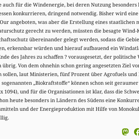
e auch für die Windenergie, bei deren Nutzung besonders 
ressen konkurrieren, dringend notwendig. Bisher wird ein
’Our angeboten, was aber die Erstellung eines staatlichen 
aturschutz gerecht zu werden, müssten die besagte Wind-
aftsschutz übereinander gelegt werden, sodass die Gebiet
en, erkennbar würden und hierauf aufbauend ein Windat
nde des Jahres zu schaffen ? vorausgesetzt, der politische 
 übrig. Von dem ohnehin schon gering angesetzten Ziel von
sollen, laut Ministerien, fünf Prozent über Agrofuels und 
 sogenannten „Biokraftstoffe“ können schon seit geraumer 
 1094), und für die Organisationen ist klar, dass die Schw
schon heute besonders in Ländern des Südens eine Konkurr
itteln und der Energieproduktion mit Hilfe von Monokult
lig.
M