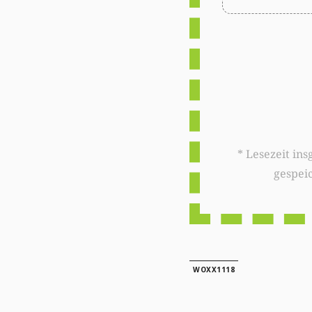
* Lesezeit insgesamt auf woxx.lu: 
gespei
WOXX1118