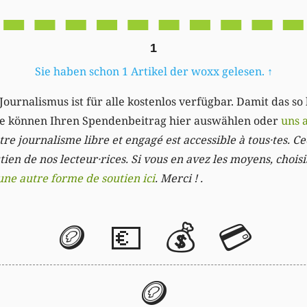
1
Sie haben schon 1 Artikel der woxx gelesen.
↑
Journalismus ist für alle kostenlos verfügbar. Damit das so
Sie können Ihren Spendenbeitrag hier auswählen oder
uns 
re journalisme libre et engagé est accessible à tous·tes. Cec
ien de nos lecteur·rices. Si vous en avez les moyens, chois
une autre forme de soutien ici
. Merci ! .
🪙
💶
💰
💳
🪙