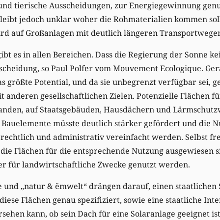
 und tierische Ausscheidungen, zur Energiegewinnung genu
leibt jedoch unklar woher die Rohmaterialien kommen soll
ird auf Großanlagen mit deutlich längeren Transportwegen
bt es in allen Bereichen. Dass die Regierung der Sonne kei
ntscheidung, so Paul Polfer vom Mouvement Ecologique. Ger
s größte Potential, und da sie unbegrenzt verfügbar sei, 
t anderen gesellschaftlichen Zielen. Potenzielle Flächen fü
handen, auf Staatsgebäuden, Hausdächern und Lärmschutz
e Bauelemente müsste deutlich stärker gefördert und die 
echtlich und administrativ vereinfacht werden. Selbst fr
 die Flächen für die entsprechende Nutzung ausgewiesen s
er für landwirtschaftliche Zwecke genutzt werden.
und „natur & ëmwelt“ drängen darauf, einen staatlichen 
diese Flächen genau spezifiziert, sowie eine staatliche Int
sehen kann, ob sein Dach für eine Solaranlage geeignet ist