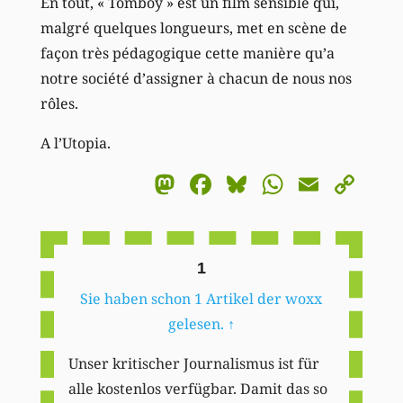
En tout, « Tomboy » est un film sensible qui,
malgré quelques longueurs, met en scène de
façon très pédagogique cette manière qu’a
notre société d’assigner à chacun de nous nos
rôles.
A l’Utopia.
Mastodon
Facebook
Bluesky
WhatsA
Email
Co
Li
1
Sie haben schon 1 Artikel der woxx
gelesen.
↑
Unser kritischer Journalismus ist für
alle kostenlos verfügbar. Damit das so