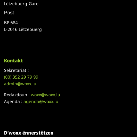
Lëtzebuerg-Gare
Post
BP 684
L-2016 Lëtzebuerg
Kontakt
Sekretariat :
(00)
352 29 79 99
admin@woxx.lu
Redaktioun :
woxx@woxx.lu
Agenda :
agenda@woxx.lu
D’woxx ënnerstëtzen