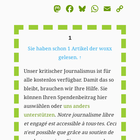
Mastodon
Facebook
Bluesky
WhatsA
Email
Co
Li
1
Sie haben schon 1 Artikel der woxx
gelesen.
↑
Unser kritischer Journalismus ist für
alle kostenlos verfügbar. Damit das so
bleibt, brauchen wir Ihre Hilfe. Sie
können Ihren Spendenbeitrag hier
auswählen oder
uns anders
unterstützen
.
Notre journalisme libre
et engagé est accessible à tous·tes. Ceci
n'est possible que grâce au soutien de