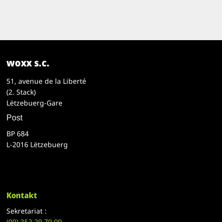
woxx s.c.
51, avenue de la Liberté
(2. Stack)
Lëtzebuerg-Gare
Post
BP 684
L-2016 Lëtzebuerg
Kontakt
Sekretariat :
(00)
352 29 79 99