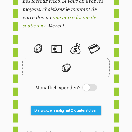
nos lecteur·rices. Si vous en avez les
moyens, choisissez le montant de
votre don ou
une autre forme de
soutien ici
. Merci ! .
🪙
💶
💰
💳
🪙
Monatlich spenden?
Switch
Die woxx einmalig mit 2 € unterstützen