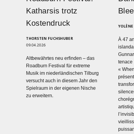
Katharsis trotz
Blee
Kostendruck
YOLÈNE 
THORSTEN FUCHSHUBER
À 47 an
09.04.2026
islanda
Gunnars
Altbewährtes neu erfinden – das
tenace 
Roadburn Festival für extreme
« When 
Musik im niederländischen Tilburg
présent
versucht auch in diesem Jahr den
transfo
Spielraum in der eigenen Nische
silence
zu erweitern.
chorégr
artistiq
l’invisi
vieilli
puissa