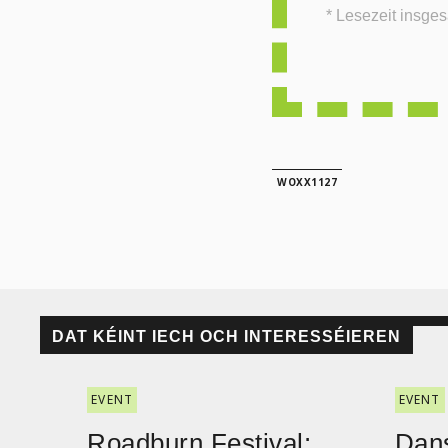
* Lesezeit insgesamt auf woxx.lu: 0 Minute. Dies
WOXX1127
DAT KÉINT IECH OCH INTERESSÉIEREN
EVENT
EVENT
Roadburn Festival:
Dans