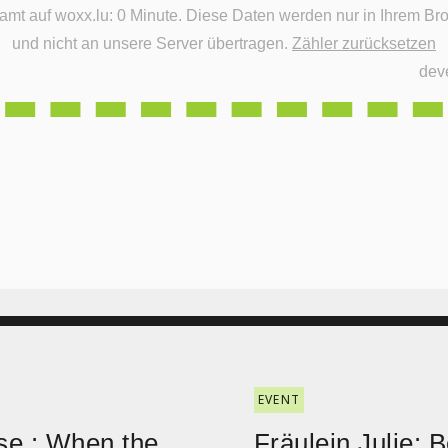
e Daten werden nur in Ihrem Browser gespeichert
und nicht an unsere Server übertragen.
Zähler zurücksetzen
dev
EVENT
e : When the
Fräulein Julie: B