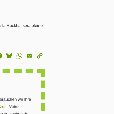
 la Rockhal sera pleine
astodon
Facebook
Bluesky
WhatsApp
Email
Copy
Link
 brauchen wir Ihre
tzen
.
Notre
ce au soutien de