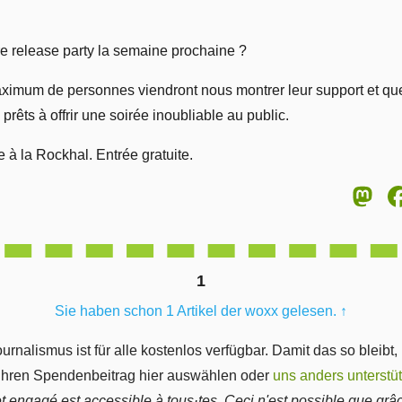
e release party la semaine prochaine ?
imum de personnes viendront nous montrer leur support et que
êts à offrir une soirée inoubliable au public.
à la Rockhal. Entrée gratuite.
M
1
Sie haben schon 1 Artikel der woxx gelesen.
↑
ournalismus ist für alle kostenlos verfügbar. Damit das so bleibt,
 Ihren Spendenbeitrag hier auswählen oder
uns anders unterstü
et engagé est accessible à tous·tes. Ceci n'est possible que grâ