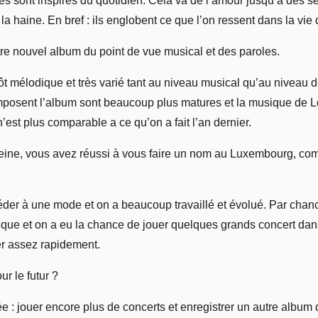
s sont inspirés du quotidien. Cela va de l’amour jusqu’à des s
 haine. En bref : ils englobent ce que l’on ressent dans la vie d
re nouvel album du point de vue musical et des paroles.
ôt mélodique et très varié tant au niveau musical qu’au niveau 
mposent l’album sont beaucoup plus matures et la musique de L
’est plus comparable a ce qu’on a fait l’an dernier.
ine, vous avez réussi à vous faire un nom au Luxembourg, co
der à une mode et on a beaucoup travaillé et évolué. Par chance,
ique et on a eu la chance de jouer quelques grands concert dans
er assez rapidement.
ur le futur ?
ée : jouer encore plus de concerts et enregistrer un autre album