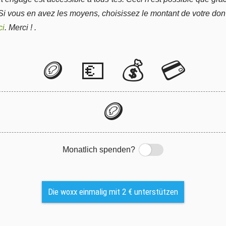
 Si vous en avez les moyens, choisissez le montant de votre do
ci
. Merci ! .
🪙
💶
💰
💳
🪙
Monatlich spenden?
Switch
Die woxx einmalig mit 2 € unterstützen