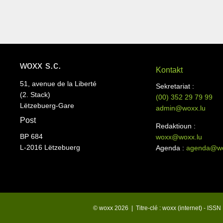
woxx s.c.
Kontakt
51, avenue de la Liberté
Sekretariat :
(2. Stack)
(00)
352 29 79 99
Lëtzebuerg-Gare
admin@woxx.lu
Post
Redaktioun :
BP 684
woxx@woxx.lu
L-2016 Lëtzebuerg
Agenda :
agenda@wo
© woxx 2026 | Titre-clé : woxx (internet) - ISS