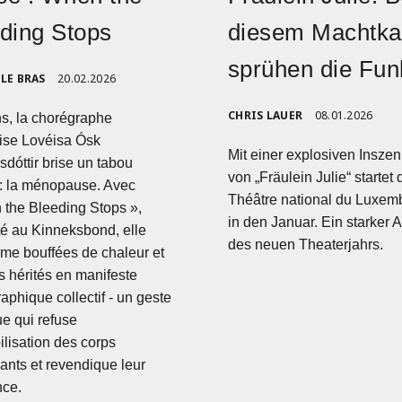
ding Stops
diesem Machtk
sprühen die Fu
LE BRAS
20.02.2026
CHRIS LAUER
08.01.2026
s, la chorégraphe
ise Lovéisa Ósk
Mit einer explosiven Insze
dóttir brise un tabou
von „Fräulein Julie“ startet 
: la ménopause. Avec
Théâtre national du Luxem
the Bleeding Stops »,
in den Januar. Ein starker A
é au Kinneksbond, elle
des neuen Theaterjahrs.
rme bouffées de chaleur et
s hérités en manifeste
aphique collectif - un geste
ue qui refuse
bilisation des corps
ssants et revendique leur
nce.