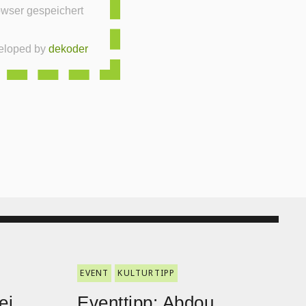
eloped by
dekoder
EVENT
KULTURTIPP
ei
Eventtipp: Abdou