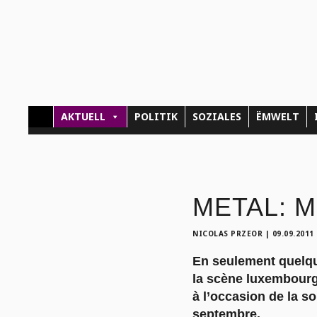
AKTUELL
POLITIK
SOZIALES
ËMWELT
METAL: Mé
NICOLAS PRZEOR
|
09.09.2011
En seulement quelque
la scène luxembourg
à l’occasion de la s
septembre.