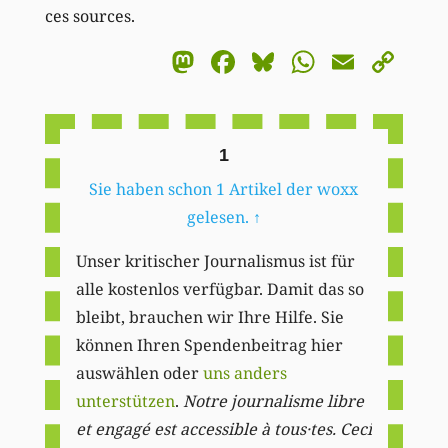
ces sources.
Mastodon
Facebook
Bluesky
WhatsA
Email
Co
Li
1
Sie haben schon 1 Artikel der woxx
gelesen.
↑
Unser kritischer Journalismus ist für
alle kostenlos verfügbar. Damit das so
bleibt, brauchen wir Ihre Hilfe. Sie
können Ihren Spendenbeitrag hier
auswählen oder
uns anders
unterstützen
.
Notre journalisme libre
et engagé est accessible à tous·tes. Ceci