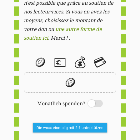
n'est possible que grâce au soutien de
nos lecteur·rices. Si vous en avez les
moyens, choisissez le montant de
votre don ou
une autre forme de
soutien ici
. Merci ! .
🪙
💶
💰
💳
🪙
Monatlich spenden?
Switch
Die woxx einmalig mit 2 € unterstützen