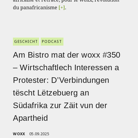
du panafricanisme
[+]
.
GESCHICHT
PODCAST
Am Bistro mat der woxx #350
– Wirtschaftlech Interessen a
Protester: D’Verbindungen
tëscht Lëtzebuerg an
Südafrika zur Zäit vun der
Apartheid
WOXX
05.09.2025