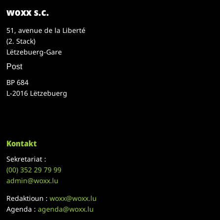
woxx s.c.
51, avenue de la Liberté
(2. Stack)
Lëtzebuerg-Gare
Post
BP 684
L-2016 Lëtzebuerg
Kontakt
Sekretariat :
(00)
352 29 79 99
admin@woxx.lu
Redaktioun :
woxx@woxx.lu
Agenda :
agenda@woxx.lu