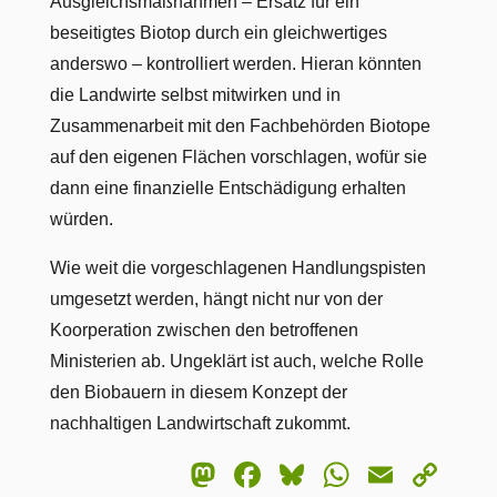
Ausgleichsmaßnahmen – Ersatz für ein
beseitigtes Biotop durch ein gleichwertiges
anderswo – kontrolliert werden. Hieran könnten
die Landwirte selbst mitwirken und in
Zusammenarbeit mit den Fachbehörden Biotope
auf den eigenen Flächen vorschlagen, wofür sie
dann eine finanzielle Entschädigung erhalten
würden.
Wie weit die vorgeschlagenen Handlungspisten
umgesetzt werden, hängt nicht nur von der
Koorperation zwischen den betroffenen
Ministerien ab. Ungeklärt ist auch, welche Rolle
den Biobauern in diesem Konzept der
nachhaltigen Landwirtschaft zukommt.
Mastodon
Facebook
Bluesky
WhatsA
Email
Co