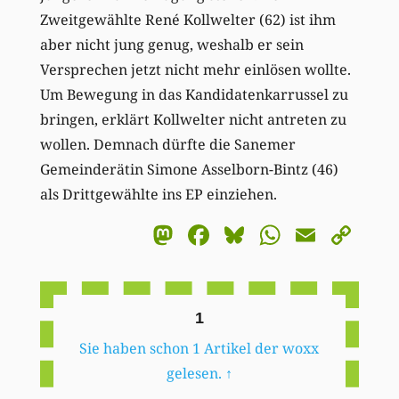
Zweitgewählte René Kollwelter (62) ist ihm
aber nicht jung genug, weshalb er sein
Versprechen jetzt nicht mehr einlösen wollte.
Um Bewegung in das Kandidatenkarrussel zu
bringen, erklärt Kollwelter nicht antreten zu
wollen. Demnach dürfte die Sanemer
Gemeinderätin Simone Asselborn-Bintz (46)
als Drittgewählte ins EP einziehen.
Mastodon
Facebook
Bluesky
WhatsA
Email
Co
Li
1
Sie haben schon 1 Artikel der woxx
gelesen.
↑