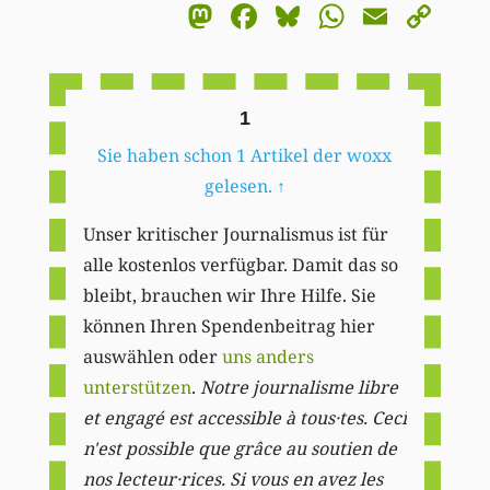
Mastodon
Facebook
Bluesky
WhatsA
Email
Co
Li
1
Sie haben schon 1 Artikel der woxx
gelesen.
↑
Unser kritischer Journalismus ist für
alle kostenlos verfügbar. Damit das so
bleibt, brauchen wir Ihre Hilfe. Sie
können Ihren Spendenbeitrag hier
auswählen oder
uns anders
unterstützen
.
Notre journalisme libre
et engagé est accessible à tous·tes. Ceci
n'est possible que grâce au soutien de
nos lecteur·rices. Si vous en avez les