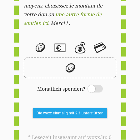
moyens, choisissez le montant de
votre don ou
une autre forme de
soutien ici
. Merci ! .
🪙
💶
💰
💳
🪙
Monatlich spenden?
Switch
Die woxx einmalig mit 2 € unterstützen
* Lesezeit insgesamt auf woxx.lu: 0