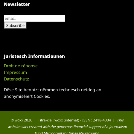
Newsletter
Juristesch Informatiounen
Droit de réponse
Impressum
Datenschutz
Dëse Site benotzt nëmmen technesch néideg an
anonymiséiert Cookies.
© woxx 2026 | Titre-clé : woxx (internet) - ISSN : 2418-4004 |
This
website was created with the generous financial support of a Journalism
Fund Microgrant for Small Newsrooms.