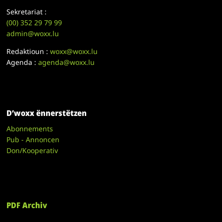
Sekretariat :
(00)
352 29 79 99
admin@woxx.lu
Redaktioun :
woxx@woxx.lu
Agenda :
agenda@woxx.lu
D’woxx ënnerstëtzen
Abonnements
Pub - Annoncen
Don/Kooperativ
PDF Archiv