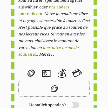
können Ihren Spendenbeitrag hier
auswählen oder
uns anders
unterstützen
.
Notre journalisme libre
et engagé est accessible à tous·tes. Ceci
n'est possible que grâce au soutien de
nos lecteur·rices. Si vous en avez les
moyens, choisissez le montant de
votre don ou
une autre forme de
soutien ici
. Merci ! .
🪙
💶
💰
💳
🪙
Monatlich spenden?
Switch