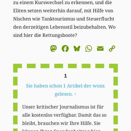
zu einem Kurswechsel zu erkennen, und die
Eliten setzen weiterhin darauf, mit Hilfe von
Nischen wie Tanktourismus und Steuerflucht
den derzeitigen Lebensstil beizubehalten. Wo
sind hier die Rettungsboote?
Mastodon
Facebook
Bluesky
WhatsA
Email
Co
Li
1
Sie haben schon 1 Artikel der woxx
gelesen.
↑
Unser kritischer Journalismus ist für
alle kostenlos verfügbar. Damit das so
bleibt, brauchen wir Ihre Hilfe. Sie