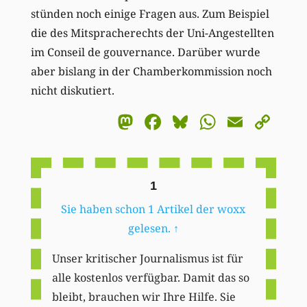
stünden noch einige Fragen aus. Zum Beispiel
die des Mitspracherechts der Uni-Angestellten
im Conseil de gouvernance. Darüber wurde
aber bislang in der Chamberkommission noch
nicht diskutiert.
Mastodon
Facebook
Bluesky
WhatsA
Email
Co
Li
1
Sie haben schon 1 Artikel der woxx
gelesen.
↑
Unser kritischer Journalismus ist für
alle kostenlos verfügbar. Damit das so
bleibt, brauchen wir Ihre Hilfe. Sie