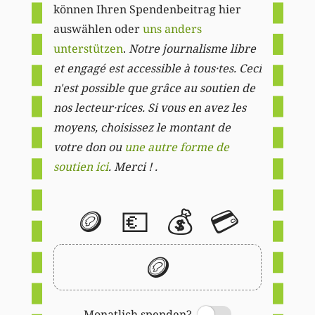
können Ihren Spendenbeitrag hier
auswählen oder
uns anders
unterstützen
.
Notre journalisme libre
et engagé est accessible à tous·tes. Ceci
n'est possible que grâce au soutien de
nos lecteur·rices. Si vous en avez les
moyens, choisissez le montant de
votre don ou
une autre forme de
soutien ici
. Merci ! .
🪙
💶
💰
💳
🪙
Monatlich spenden?