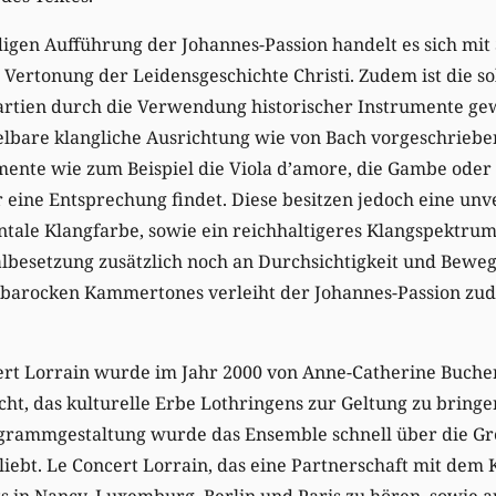
igen Aufführung der Johannes-Passion handelt es sich mit 
Vertonung der Leidensgeschichte Christi. Zudem ist die so
artien durch die Verwendung historischer Instrumente gew
lbare klangliche Ausrichtung wie von Bach vorgeschrieben
mente wie zum Beispiel die Viola d’amore, die Gambe oder
 eine Entsprechung findet. Diese besitzen jedoch eine un
tale Klangfarbe, sowie ein reichhaltigeres Klangspektrum
albesetzung zusätzlich noch an Durchsichtigkeit und Beweg
barocken Kammertones verleiht der Johannes-Passion zud
rt Lorrain wurde im Jahr 2000 von Anne-Catherine Buche
ht, das kulturelle Erbe Lothringens zur Geltung zu bringe
rogrammgestaltung wurde das Ensemble schnell über die Gr
iebt. Le Concert Lorrain, das eine Partnerschaft mit dem 
ts in Nancy, Luxemburg, Berlin und Paris zu hören, sowie au