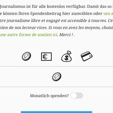
Journalismus ist für alle kostenlos verfügbar. Damit das so
Sie können Ihren Spendenbeitrag hier auswählen oder
uns 
re journalisme libre et engagé est accessible à tous·tes. Cec
ien de nos lecteur·rices. Si vous en avez les moyens, chois
une autre forme de soutien ici
. Merci ! .
🪙
💶
💰
💳
🪙
Monatlich spenden?
Switch