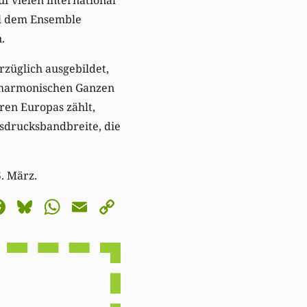
ll dem Ensemble
.
rzüglich ausgebildet,
s harmonischen Ganzen
ren Europas zählt,
sdrucksbandbreite, die
. März.
astodon
Facebook
Bluesky
WhatsApp
Email
Copy
Link