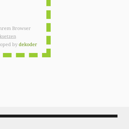
ksetzen
loped by
dekoder