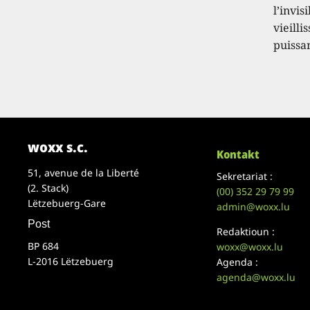
l’invis
vieilli
puissa
woxx s.c.
Kontakt
51, avenue de la Liberté
Sekretariat :
(2. Stack)
(00)
352 29 79 99
Lëtzebuerg-Gare
admin@woxx.lu
Post
Redaktioun :
BP 684
woxx@woxx.lu
L-2016 Lëtzebuerg
Agenda :
agenda@woxx.lu