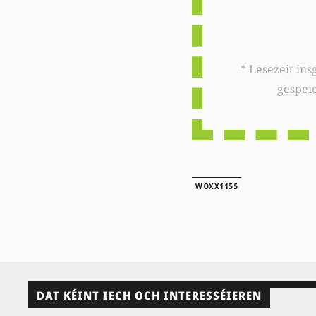
* Lesezeit insgesamt auf woxx.lu: 
gespei
WOXX1155
DAT KÉINT IECH OCH INTERESSÉIEREN