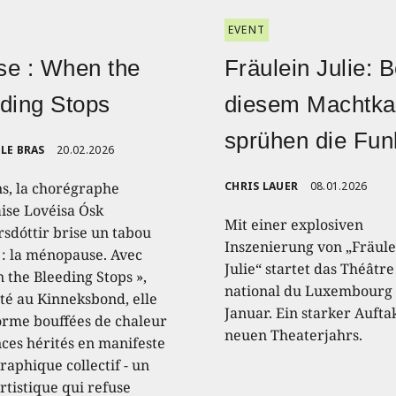
EVENT
e : When the
Fräulein Julie: B
ding Stops
diesem Machtk
sprühen die Fu
LE BRAS
20.02.2026
ns, la chorégraphe
CHRIS LAUER
08.01.2026
aise Lovéisa Ósk
Mit einer explosiven
sdóttir brise un tabou
Inszenierung von „Fräule
 : la ménopause. Avec
Julie“ startet das Théâtre
 the Bleeding Stops »,
national du Luxembourg 
té au Kinneksbond, elle
Januar. Ein starker Aufta
orme bouffées de chaleur
neuen Theaterjahrs.
nces hérités en manifeste
raphique collectif - un
rtistique qui refuse