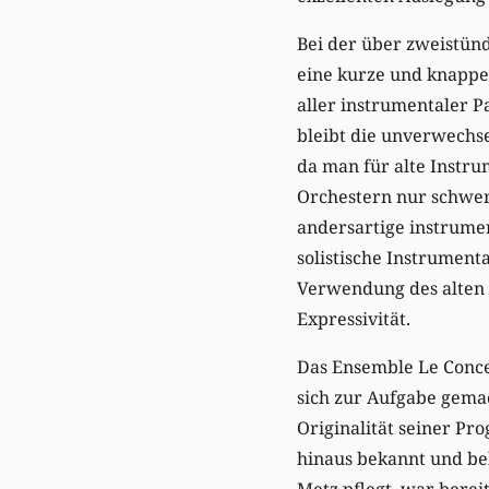
Bei der über zweistünd
eine kurze und knappe 
aller instrumentaler P
bleibt die unverwechse
da man für alte Instru
Orchestern nur schwer
andersartige instrumen
solistische Instrument
Verwendung des alten 
Expressivität.
Das Ensemble Le Conce
sich zur Aufgabe gemac
Originalität seiner P
hinaus bekannt und bel
Metz pflegt, war berei