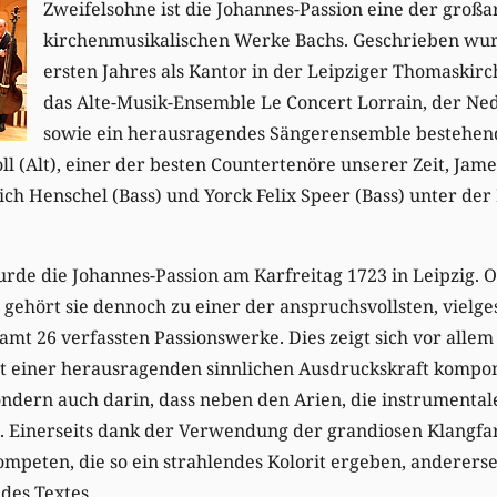
Zweifelsohne ist die Johannes-Passion eine der großa
kirchenmusikalischen Werke Bachs. Geschrieben wurd
ersten Jahres als Kantor in der Leipziger Thomaskirc
das Alte-Musik-Ensemble Le Concert Lorrain, der Ne
sowie ein herausragendes Sängerensemble bestehend
l (Alt), einer der besten Countertenöre unserer Zeit, James
rich Henschel (Bass) und Yorck Felix Speer (Bass) unter der
rde die Johannes-Passion am Karfreitag 1723 in Leipzig. O
 gehört sie dennoch zu einer der anspruchsvollsten, vielge
mt 26 verfassten Passionswerke. Dies zeigt sich vor allem 
it einer herausragenden sinnlichen Ausdruckskraft kompon
ondern auch darin, dass neben den Arien, die instrumental
. Einerseits dank der Verwendung der grandiosen Klangfar
peten, die so ein strahlendes Kolorit ergeben, andererse
des Textes.