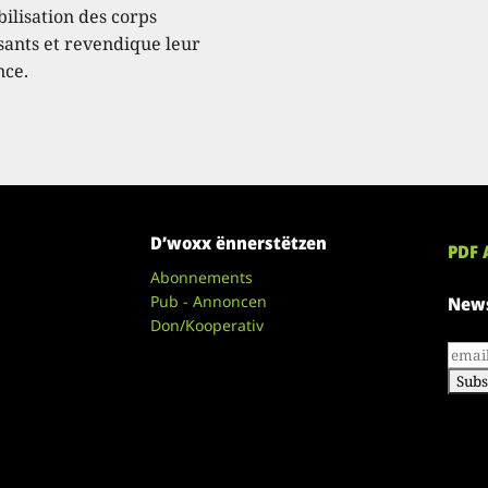
ibilisation des corps
ssants et revendique leur
nce.
D’woxx ënnerstëtzen
PDF 
Abonnements
Pub - Annoncen
News
Don/Kooperativ