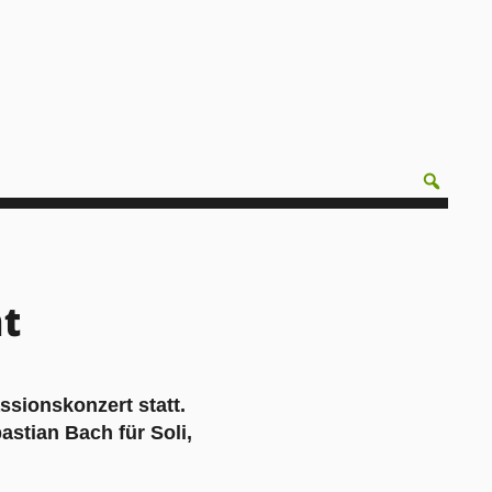
t
sionskonzert statt.
stian Bach für Soli,