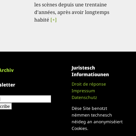
les scènes depuis une trentaine
d’années, après avoir longtemps
habité
[+]
Juristesch
Archiv
Informatiounen
Droit de réponse
letter
Impressum
Datenschutz
Dëse Site benotzt
nëmmen technesch
néideg an anonymiséiert
Cookies.