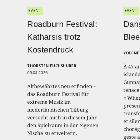
EVENT
EVENT
Roadburn Festival:
Dans
Katharsis trotz
Blee
Kostendruck
YOLÈNE 
THORSTEN FUCHSHUBER
À 47 a
09.04.2026
island
Gunnar
Altbewährtes neu erfinden –
tenace
das Roadburn Festival für
« When
extreme Musik im
présen
niederländischen Tilburg
transf
versucht auch in diesem Jahr
et sile
den Spielraum in der eigenen
chorég
Nische zu erweitern.
geste a