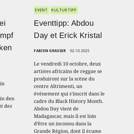
EVENT
KULTURTIPP
ei
Eventtipp: Abdou
ampf
Day et Erick Kristal
nken
FABIEN GRASSER
02.10.2025
Le vendredi 10 octobre, deux
artistes africains de reggae se
produiront sur la scène du
in
centre Altrimenti, un
événement qui s’inscrit dans le
in den
cadre du Black History Month.
kt des
Abdou Day vient de
Madagascar, mais il est loin
d’être un inconnu dans la
Grande Région, dont il écume