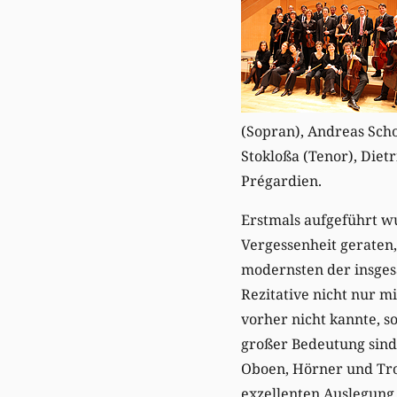
(Sopran), Andreas Schol
Stokloßa (Tenor), Diet
Prégardien.
Erstmals aufgeführt wu
Vergessenheit geraten,
modernsten der insgesa
Rezitative nicht nur m
vorher nicht kannte, s
großer Bedeutung sind
Oboen, Hörner und Trom
exzellenten Auslegung 