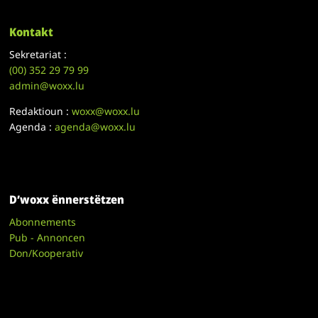
Kontakt
Sekretariat :
(00)
352 29 79 99
admin@woxx.lu
Redaktioun :
woxx@woxx.lu
Agenda :
agenda@woxx.lu
D’woxx ënnerstëtzen
Abonnements
Pub - Annoncen
Don/Kooperativ