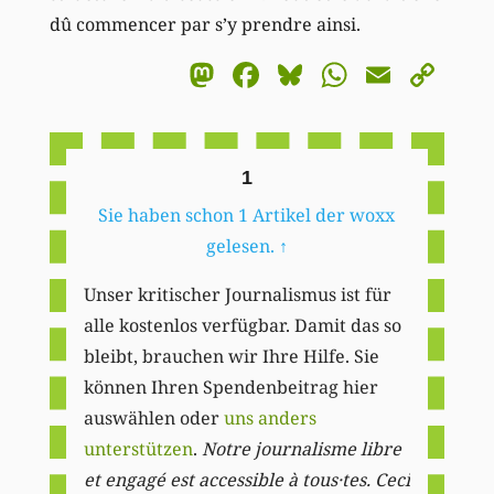
dû commencer par s’y prendre ainsi.
Mastodon
Facebook
Bluesky
WhatsA
Email
Co
Li
1
Sie haben schon 1 Artikel der woxx
gelesen.
↑
Unser kritischer Journalismus ist für
alle kostenlos verfügbar. Damit das so
bleibt, brauchen wir Ihre Hilfe. Sie
können Ihren Spendenbeitrag hier
auswählen oder
uns anders
unterstützen
.
Notre journalisme libre
et engagé est accessible à tous·tes. Ceci