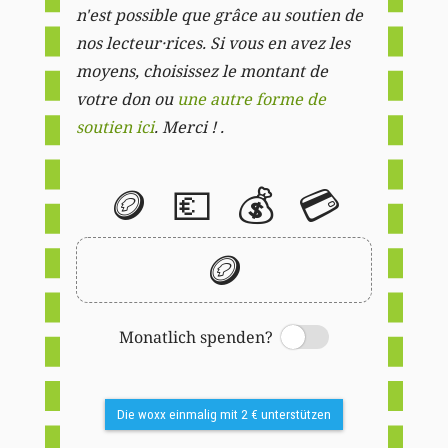
n'est possible que grâce au soutien de
nos lecteur·rices. Si vous en avez les
moyens, choisissez le montant de
votre don ou
une autre forme de
soutien ici
. Merci ! .
🪙
💶
💰
💳
🪙
Monatlich spenden?
Switch
Die woxx einmalig mit 2 € unterstützen