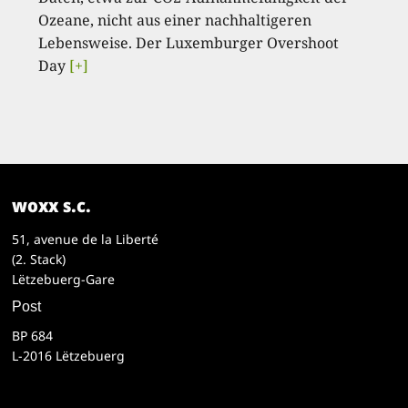
Ozeane, nicht aus einer nachhaltigeren
Lebensweise. Der Luxemburger Overshoot
Day
[+]
woxx s.c.
51, avenue de la Liberté
(2. Stack)
Lëtzebuerg-Gare
Post
BP 684
L-2016 Lëtzebuerg