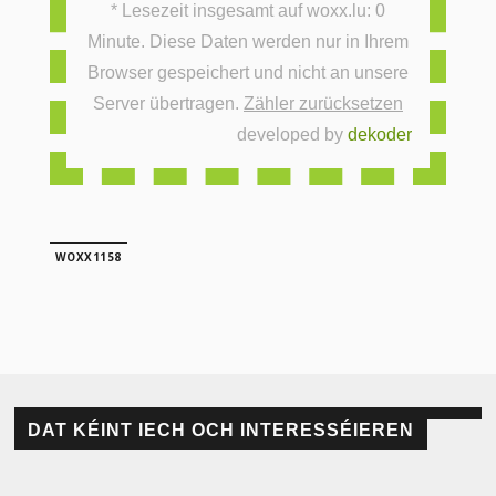
* Lesezeit insgesamt auf woxx.lu: 0
Minute. Diese Daten werden nur in Ihrem
Browser gespeichert und nicht an unsere
Server übertragen.
Zähler zurücksetzen
developed by
dekoder
WOXX1158
DAT KÉINT IECH OCH INTERESSÉIEREN