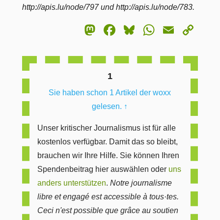
http://apis.lu/node/797 und http://apis.lu/node/783.
Mastodon
Facebook
Bluesky
WhatsA
Email
Co
Lin
1
Sie haben schon 1 Artikel der woxx
gelesen.
↑
Unser kritischer Journalismus ist für alle
kostenlos verfügbar. Damit das so bleibt,
brauchen wir Ihre Hilfe. Sie können Ihren
Spendenbeitrag hier auswählen oder
uns
anders unterstützen
.
Notre journalisme
libre et engagé est accessible à tous·tes.
Ceci n'est possible que grâce au soutien