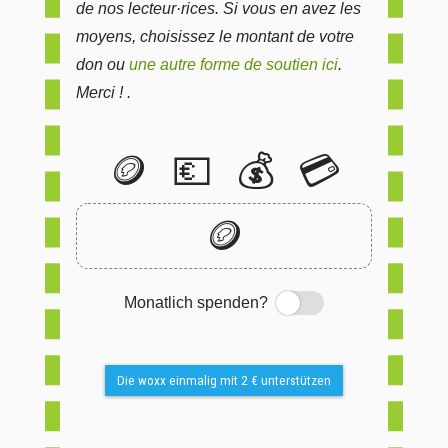
de nos lecteur·rices. Si vous en avez les
moyens, choisissez le montant de votre
don ou
une autre forme de soutien ici
.
Merci ! .
🪙
💶
💰
💳
🪙
Monatlich spenden?
Switch
Die woxx einmalig mit 2 € unterstützen