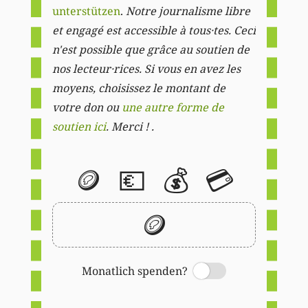
unterstützen
.
Notre journalisme libre
et engagé est accessible à tous·tes. Ceci
n'est possible que grâce au soutien de
nos lecteur·rices. Si vous en avez les
moyens, choisissez le montant de
votre don ou
une autre forme de
soutien ici
. Merci ! .
🪙
💶
💰
💳
🪙
Monatlich spenden?
Switch