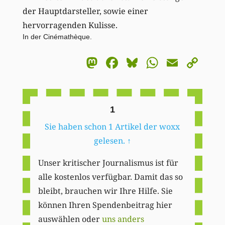
der Hauptdarsteller, sowie einer
hervorragenden Kulisse.
In der Cinémathèque.
Mastodon
Facebook
Bluesky
WhatsA
Email
Co
Li
1
Sie haben schon 1 Artikel der woxx
gelesen.
↑
Unser kritischer Journalismus ist für
alle kostenlos verfügbar. Damit das so
bleibt, brauchen wir Ihre Hilfe. Sie
können Ihren Spendenbeitrag hier
auswählen oder
uns anders