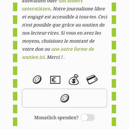
auswählen oder
uns anders
unterstützen
.
Notre journalisme libre
et engagé est accessible à tous·tes. Ceci
n'est possible que grâce au soutien de
nos lecteur·rices. Si vous en avez les
moyens, choisissez le montant de
votre don ou
une autre forme de
soutien ici
. Merci ! .
🪙
💶
💰
💳
🪙
Monatlich spenden?
Switch