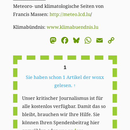
Meteoro- und klimatologische Seiten von
Francis Massen:
http://meteo.lcd.lu
/
Klimabündnis:
www.klimabuendnis.lu
Mastodon
Facebook
Bluesky
WhatsA
Email
Co
Li
1
Sie haben schon 1 Artikel der woxx
gelesen.
↑
Unser kritischer Journalismus ist für
alle kostenlos verfügbar. Damit das so
bleibt, brauchen wir Ihre Hilfe. Sie
können Ihren Spendenbeitrag hier