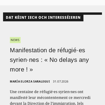
DAT KÉINT IECH OCH INTERESSÉIEREN
NEWS
Manifestation de réfugié·es
syrien·nes : « No delays any
more ! »
MARÍA ELORZA SARALEGUI
31.07.2026
Une centaine de réfugié·es syrien·nes ont
manifesté leur mécontentement ce mercredi
devant la Direction de l’immigration. Iels