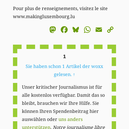
Pour plus de renseignements, visitez le site
www.makingluxembourg.lu
Mastodon
Facebook
Bluesky
WhatsA
Email
Co
Li
1
Sie haben schon 1 Artikel der woxx
gelesen.
↑
Unser kritischer Journalismus ist für
alle kostenlos verfügbar. Damit das so
bleibt, brauchen wir Ihre Hilfe. Sie
können Ihren Spendenbeitrag hier
auswählen oder
uns anders
unterstützen
.
Notre journalisme libre