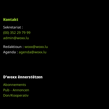
Kontakt
Sekretariat :
(00)
352 29 79 99
admin@woxx.lu
Redaktioun :
woxx@woxx.lu
Agenda :
agenda@woxx.lu
D’woxx ënnerstëtzen
Abonnements
Pub - Annoncen
Don/Kooperativ