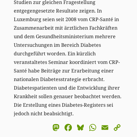
Studien zur gleichen Fragestellung
entgegengesetzte Resultate zeigen. In
Luxemburg seien seit 2008 vom CRP-Santé in
Zusammenarbeit mit ärztlichen Fachkräften
und dem Gesundheitsministerium mehrere
Untersuchungen im Bereich Diabetes
durchgeführt worden. Ein kürzlich
veranstaltetes Seminar koordiniert vom CRP-
Santé habe Beiträge zur Erarbeitung einer
nationalen Diabetesstrategie erbracht.
Diabetespatienten und die Entwicklung ihrer
Krankheit sollen genauer beobachtet werden.
Die Erstellung eines Diabetes-Registers sei
jedoch nicht beabsichtigt.
Mastodon
Facebook
Bluesky
WhatsA
Email
Co