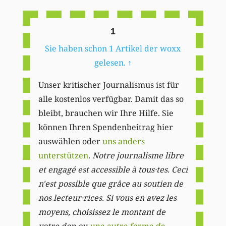
Li
1
Sie haben schon 1 Artikel der woxx
gelesen.
↑
Unser kritischer Journalismus ist für
alle kostenlos verfügbar. Damit das so
bleibt, brauchen wir Ihre Hilfe. Sie
können Ihren Spendenbeitrag hier
auswählen oder
uns anders
unterstützen
.
Notre journalisme libre
et engagé est accessible à tous·tes. Ceci
n'est possible que grâce au soutien de
nos lecteur·rices. Si vous en avez les
moyens, choisissez le montant de
votre don ou
une autre forme de