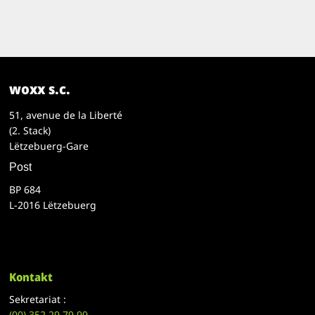
woxx s.c.
51, avenue de la Liberté
(2. Stack)
Lëtzebuerg-Gare
Post
BP 684
L-2016 Lëtzebuerg
Kontakt
Sekretariat :
(00)
352 29 79 99