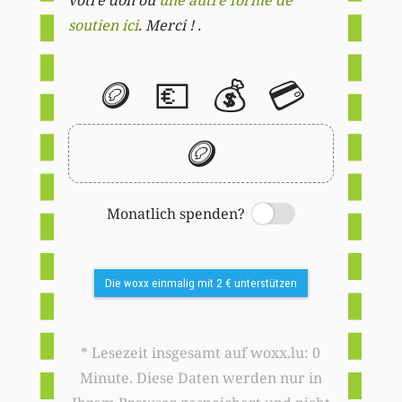
soutien ici
. Merci ! .
🪙
💶
💰
💳
🪙
Monatlich spenden?
Switch
Die woxx einmalig mit 2 € unterstützen
* Lesezeit insgesamt auf woxx.lu: 0
Minute. Diese Daten werden nur in