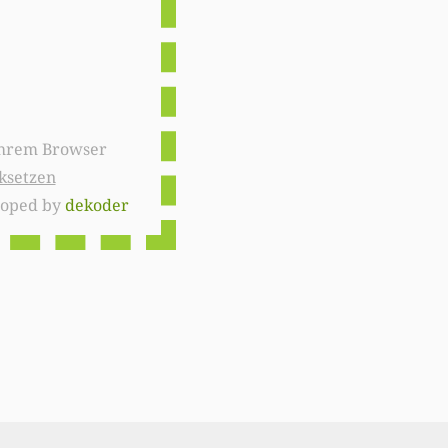
ksetzen
loped by
dekoder