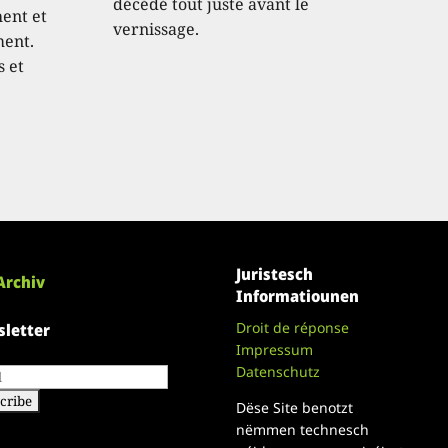
décédé tout juste avant le
hent et
vernissage.
ment.
s et
Juristesch
Archiv
Informatiounen
Droit de réponse
letter
Impressum
Datenschutz
Dëse Site benotzt
nëmmen technesch