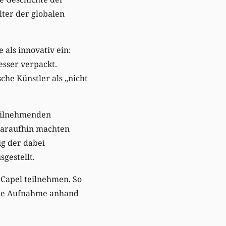
lter der globalen
 als innovativ ein:
esser verpackt.
che Künstler als „nicht
teilnehmenden
 Daraufhin machten
ig der dabei
gestellt.
 Capel teilnehmen. So
 die Aufnahme anhand