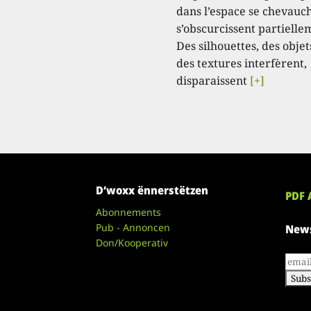
dans l’espace se chevauc
s’obscurcissent partielle
Des silhouettes, des objet
des textures interfèrent,
disparaissent
[+]
D’woxx ënnerstëtzen
PDF 
Abonnements
Pub - Annoncen
News
Don/Kooperativ