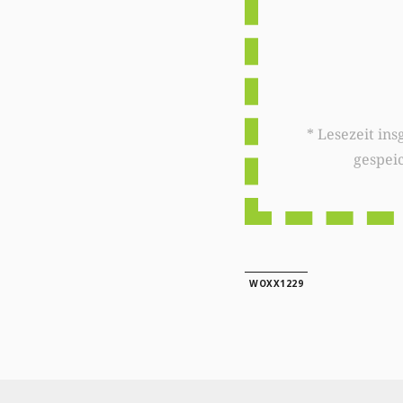
* Lesezeit insgesamt auf woxx.lu: 
gespei
WOXX1229