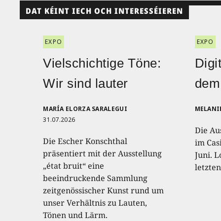
DAT KÉINT IECH OCH INTERESSÉIEREN
EXPO
EXPO
Vielschichtige Töne:
Digi
Wir sind lauter
dem
MARÍA ELORZA SARALEGUI
MELANI
31.07.2026
Die Au
Die Escher Konschthal
im Casi
präsentiert mit der Ausstellung
Juni. L
„état bruit“ eine
letzte
beeindruckende Sammlung
zeitgenössischer Kunst rund um
unser Verhältnis zu Lauten,
Tönen und Lärm.