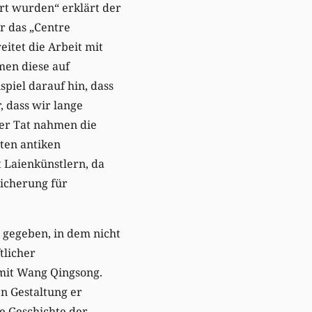
rt wurden“ erklärt der
ür das „Centre
reitet die Arbeit mit
men diese auf
piel darauf hin, dass
 dass wir lange
der Tat nahmen die
ten antiken
t Laienkünstlern, da
eicherung für
 gegeben, in dem nicht
tlicher
 mit Wang Qingsong.
en Gestaltung er
ie Geschichte der