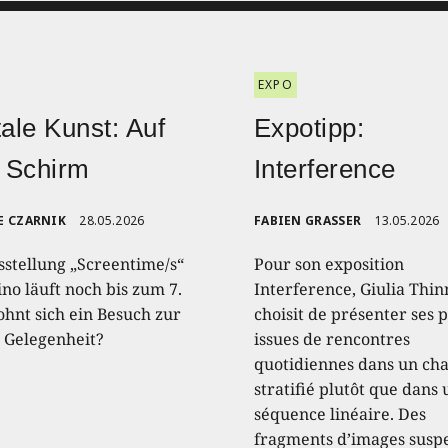
EXPO
tale Kunst: Auf
Expotipp:
 Schirm
Interference
E CZARNIK
28.05.2026
FABIEN GRASSER
13.05.2026
sstellung „Screentime/s“
Pour son exposition
no läuft noch bis zum 7.
Interference, Giulia Thin
ohnt sich ein Besuch zur
choisit de présenter ses 
n Gelegenheit?
issues de rencontres
quotidiennes dans un c
stratifié plutôt que dans
séquence linéaire. Des
fragments d’images susp