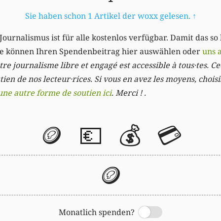
Sie haben schon 1 Artikel der woxx gelesen.
↑
Journalismus ist für alle kostenlos verfügbar. Damit das so
Sie können Ihren Spendenbeitrag hier auswählen oder
uns 
re journalisme libre et engagé est accessible à tous·tes. Cec
ien de nos lecteur·rices. Si vous en avez les moyens, chois
une autre forme de soutien ici
. Merci ! .
🪙
💶
💰
💳
🪙
Monatlich spenden?
Switch