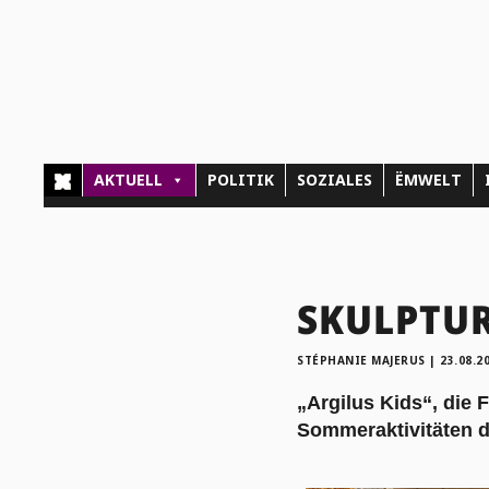
AKTUELL
POLITIK
SOZIALES
ËMWELT
SKULPTUR
STÉPHANIE MAJERUS
|
23.08.2
„Argilus Kids“, die 
Sommeraktivitäten d