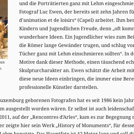
und die Porträtierten ganz mit Lehm eingeschmie
Fotograf Luc Ewen, der bereits seit zehn Jahren f
d’animation et de loisirs“ (Capel) arbeitet. Ihm be
Kindern und Jugendlichen Freude, denn „oft kom
wunderbare Ideen. Ein Jugendlicher wies zum Beis
die Römer lange Gewänder trugen, und schlug vor,
Tücher ganz mit Lehm einschmieren sollten“. In 
Motive dank dieser Methode, einen täuschend ech
oun
n
Skulpturcharakter an. Ewen schätzt die Arbeit mi
diese neue Ideen einbringen, die immer eine Ber
professionelle Künstler darstellen.
uxemburg geborenen Fotografen hat es seit 1986 kein Jahr
m ausgestellt worden wären. Er selbst ist auch leidenschaf
2011, auf der „Rencontres d’Arles“, kam es zur Begegnung
er zeigte hier sein Werk „History of Monuments“, für dess
 Lehm benutzte. Das Hauptfoto ist 42 Meter lang und soll d