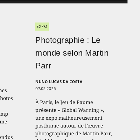
EXPO
Photographie : Le
monde selon Martin
Parr
NUNO LUCAS DA COSTA
07.05.2026
nes
photos
À Paris, le Jeu de Paume
présente « Global Warning »,
hamp
une expo malheureusement
 une
posthume autour de l’œuvre
photographique de Martin Parr,
endus