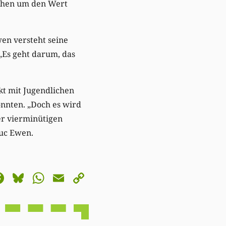
gehen um den Wert
n versteht seine
 „Es geht darum, das
kt mit Jugendlichen
önnten. „Doch es wird
er vierminütigen
Luc Ewen.
astodon
Facebook
Bluesky
WhatsApp
Email
Copy
Link