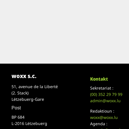
woxx s.c.
Kontakt
51, avenue de la Liberté
Sekretariat :
(2. Stack)
(00)
352 29 79 99
Lëtzebuerg-Gare
admin@woxx.lu
Post
Redaktioun :
BP 684
woxx@woxx.lu
L-2016 Lëtzebuerg
Agenda :