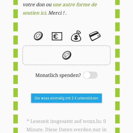
votre don ou
une autre forme de
soutien ici
. Merci ! .
🪙
💶
💰
💳
🪙
Monatlich spenden?
Switch
Die woxx einmalig mit 2 € unterstützen
* Lesezeit insgesamt auf woxx.lu: 0
Minute. Diese Daten werden nur in