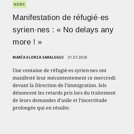
NEWS
Manifestation de réfugié·es
syrien·nes : « No delays any
more ! »
MARÍA ELORZA SARALEGUI
31.07.2026
Une centaine de réfugié·es syrien·nes ont
manifesté leur mécontentement ce mercredi
devant la Direction de l’immigration. Iels
dénoncent les retards pris lors du traitement
de leurs demandes d’asile et l’incertitude
prolongée qui en résulte.