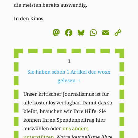
die meisten bereits auswendig.
In den Kinos.
Mastodon
Facebook
Bluesky
WhatsA
Email
Co
Li
1
Sie haben schon 1 Artikel der woxx
gelesen.
↑
Unser kritischer Journalismus ist für
alle kostenlos verfügbar. Damit das so
bleibt, brauchen wir Ihre Hilfe. Sie
können Ihren Spendenbeitrag hier
auswählen oder
uns anders
unterstützen
.
Notre journalisme libre