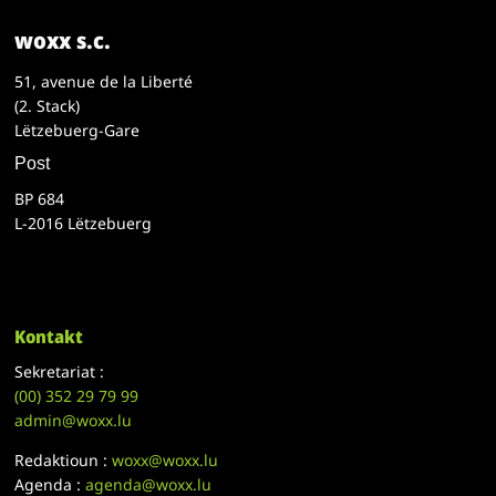
woxx s.c.
51, avenue de la Liberté
(2. Stack)
Lëtzebuerg-Gare
Post
BP 684
L-2016 Lëtzebuerg
Kontakt
Sekretariat :
(00)
352 29 79 99
admin@woxx.lu
Redaktioun :
woxx@woxx.lu
Agenda :
agenda@woxx.lu