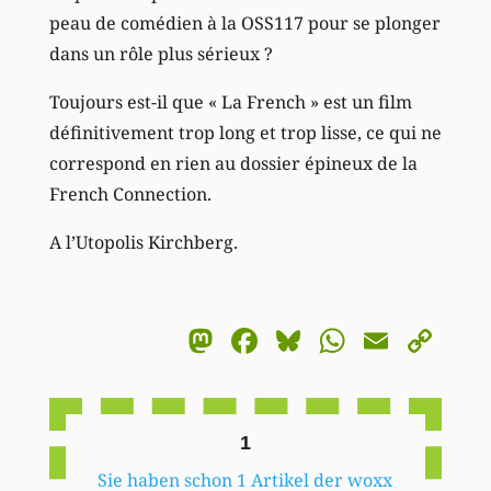
peau de comédien à la OSS117 pour se plonger
dans un rôle plus sérieux ?
Toujours est-il que « La French » est un film
définitivement trop long et trop lisse, ce qui ne
correspond en rien au dossier épineux de la
French Connection.
A l’Utopolis Kirchberg.
Mastodon
Facebook
Bluesky
WhatsA
Email
Co
Li
1
Sie haben schon 1 Artikel der woxx