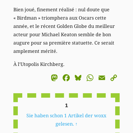
Bien joué, finement réalisé : nul doute que
« Birdman » triomphera aux Oscars cette
année, et le récent Golden Globe du meilleur
acteur pour Michael Keaton semble de bon
augure pour sa première statuette. Ce serait
amplement mérité.
À l’Utopolis Kirchberg.
Mastodon
Facebook
Bluesky
WhatsA
Email
Co
Li
1
Sie haben schon 1 Artikel der woxx
gelesen.
↑