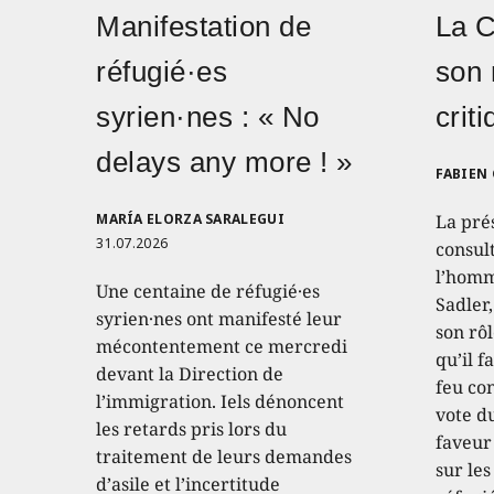
Manifestation de
La 
réfugié·es
son 
syrien·nes : « No
crit
delays any more ! »
FABIEN
MARÍA ELORZA SARALEGUI
La pré
31.07.2026
consult
l’homm
Une centaine de réfugié·es
Sadler
syrien·nes ont manifesté leur
son rôl
mécontentement ce mercredi
qu’il f
devant la Direction de
feu con
l’immigration. Iels dénoncent
vote d
les retards pris lors du
faveur
traitement de leurs demandes
sur les
d’asile et l’incertitude