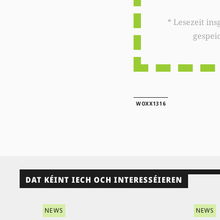
* Lesezeit insgesamt auf woxx.lu: 
gespei
WOXX1316
DAT KÉINT IECH OCH INTERESSÉIEREN
NEWS
NEWS