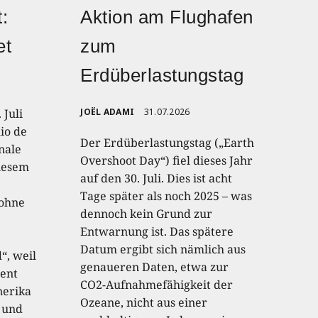
:
Aktion am Flughafen
et
zum
Erdüberlastungstag
 Juli
JOËL ADAMI
31.07.2026
io de
Der Erdüberlastungstag („Earth
onale
Overshoot Day“) fiel dieses Jahr
diesem
auf den 30. Juli. Dies ist acht
Tage später als noch 2025 – was
 ohne
dennoch kein Grund zur
Entwarnung ist. Das spätere
Datum ergibt sich nämlich aus
“, weil
genaueren Daten, etwa zur
ent
CO2-Aufnahmefähigkeit der
nerika
Ozeane, nicht aus einer
 und