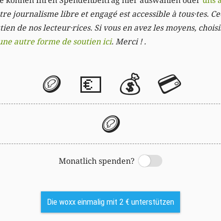
Sie können Ihren Spendenbeitrag hier auswählen oder
uns 
re journalisme libre et engagé est accessible à tous·tes. Cec
ien de nos lecteur·rices. Si vous en avez les moyens, chois
une autre forme de soutien ici
. Merci ! .
🪙
💶
💰
💳
🪙
Monatlich spenden?
Switch
Die woxx einmalig mit 2 € unterstützen