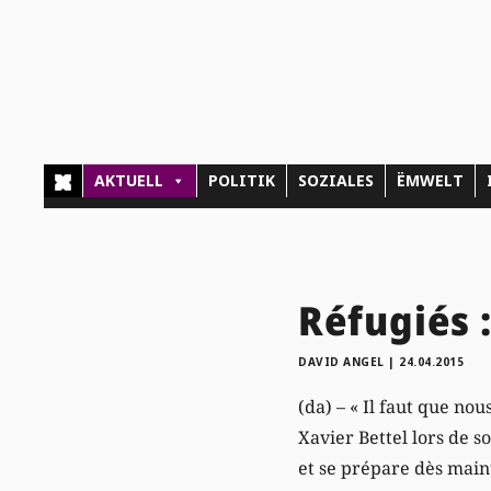
AKTUELL
POLITIK
SOZIALES
ËMWELT
Réfugiés 
DAVID ANGEL
|
24.04.2015
(da) – « Il faut que no
Xavier Bettel lors de 
et se prépare dès main