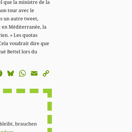
 que la ministre de la
mon tour avec le
rs un autre tweet,
t en Méditerranée, la
rien. » Les quotas
ela voudrait dire que
ué Bettel lors du
astodon
Facebook
Bluesky
WhatsApp
Email
Copy
Link
 bleibt, brauchen