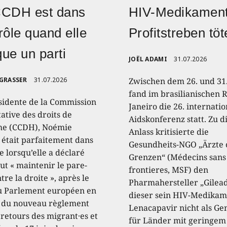
CCDH est dans
HIV-Medikament
rôle quand elle
Profitstreben töt
ique un parti
JOËL ADAMI
31.07.2026
 GRASSER
31.07.2026
Zwischen dem 26. und 31.
fand im brasilianischen R
sidente de la Commission
Janeiro die 26. internati
ative des droits de
Aidskonferenz statt. Zu 
e (CCDH), Noémie
Anlass kritisierte die
, était parfaitement dans
Gesundheits-NGO „Ärzte
e lorsqu’elle a déclaré
Grenzen“ (Médecins sans
aut « maintenir le pare-
frontieres, MSF) den
tre la droite », après le
Pharmahersteller „Gilead
u Parlement européen en
dieser sein HIV-Medikam
 du nouveau règlement
Lenacapavir nicht als Ge
 retours des migrant·es et
für Länder mit geringem