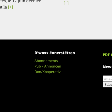
·es, le 17 juin dernier.
[+]
st la
[+]
D’woxx ënnerstëtzen
PDF 
Abonnements
Pub - Annoncen
News
Don/Kooperativ