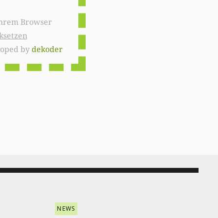
ksetzen
loped by
dekoder
NEWS