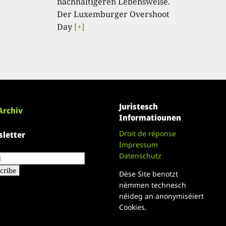
nachhaltigeren Lebensweise.
Der Luxemburger Overshoot
Day
[+]
Juristesch
Archiv
Informatiounen
Droit de réponse
letter
Impressum
Datenschutz
Dëse Site benotzt
nëmmen technesch
néideg an anonymiséiert
Cookies.