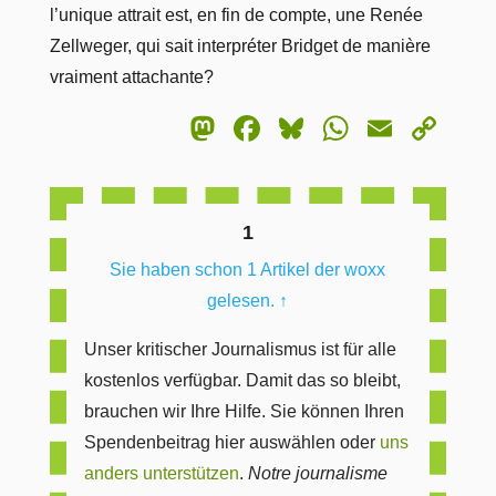
l’unique attrait est, en fin de compte, une Renée
Zellweger, qui sait interpréter Bridget de manière
vraiment attachante?
Mastodon
Facebook
Bluesky
WhatsA
Email
Co
Lin
1
Sie haben schon 1 Artikel der woxx
gelesen.
↑
Unser kritischer Journalismus ist für alle
kostenlos verfügbar. Damit das so bleibt,
brauchen wir Ihre Hilfe. Sie können Ihren
Spendenbeitrag hier auswählen oder
uns
anders unterstützen
.
Notre journalisme