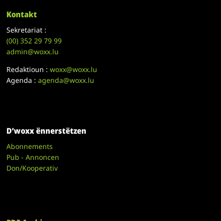
Kontakt
Sekretariat :
(00)
352 29 79 99
admin@woxx.lu
Redaktioun :
woxx@woxx.lu
Agenda :
agenda@woxx.lu
D’woxx ënnerstëtzen
Abonnements
Pub - Annoncen
Don/Kooperativ