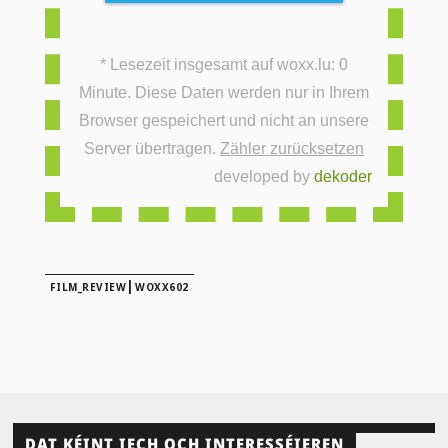
* Lesezeit insgesamt auf woxx.lu: 0
Minute. Diese Daten werden nur in Ihrem
Browser gespeichert und nicht an unsere
Server übertragen.
Zähler zurücksetzen
developed by
dekoder
|
FILM_REVIEW
WOXX602
DAT KÉINT IECH OCH INTERESSÉIEREN