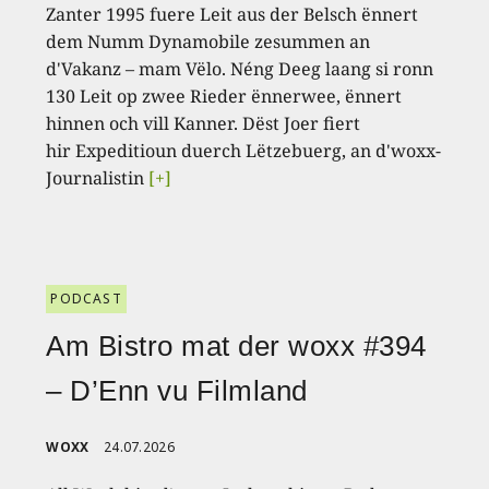
Zanter 1995 fuere Leit aus der Belsch ënnert
dem Numm Dynamobile zesummen an
d'Vakanz – mam Vëlo. Néng Deeg laang si ronn
130 Leit op zwee Rieder ënnerwee, ënnert
hinnen och vill Kanner. Dëst Joer fiert
hir Expeditioun duerch Lëtzebuerg, an d'woxx-
Journalistin
[+]
PODCAST
Am Bistro mat der woxx #394
– D’Enn vu Filmland
WOXX
24.07.2026