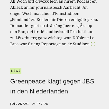
All Woch bitt d’woxx Iech an hirem Podcast en
Abléck an hir journalistesch Aarbecht. An
enger Woch maachen d'Filmstudioen
„Filmland“ zu Keelen hir Dieren endgülteg zou.
Domadder geet no dräizéng Joer eng Ära op
een Enn, déi fir déi audiovisuell Produktioun
zu Lëtzebuerg ganz wichteg war. D'Yolène Le
Bras war fir eng Reportage an de Studioen
[+]
NEWS
Greenpeace klagt gegen JBS
in den Niederlanden
JOËL ADAMI
24.07.2026