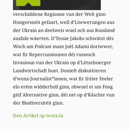
verschiddene Regioune vun der Welt ginn
Hongersnéit gefaart, well d’Liwwerungen aus
der Ukrain an deelweis wuel och aus Russland
ausfale wäerten. D’Tessie Jakobs schwätzt dës
Woch am Podcast mam Joël Adami doriwwer,
wat fir Repercussiounen déi russesch
Invasioun vun der Ukrain op d’Lëtzebuerger
Landwirtschaft huet. Donieft diskutéieren
d’woxx-Journalist*innen, wat fir fréier Feeler
elo erëm widderholl ginn, obwuel et am Fong
géif Alternative ginn, déi net op d’Käschte vun
der Biodiversitéit ginn.
Den Artikel op woxx.lu