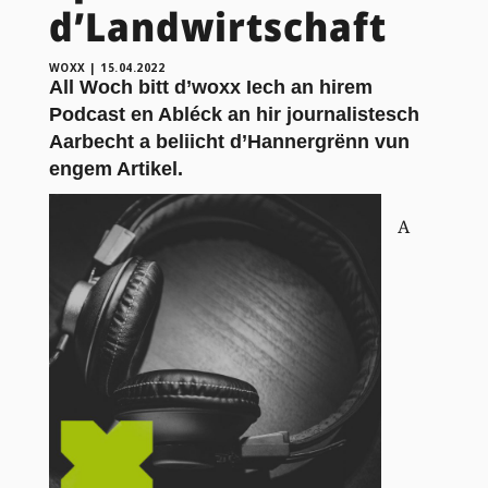
d’Landwirtschaft
WOXX
|
15.04.2022
All Woch bitt d’woxx Iech an hirem
Podcast en Abléck an hir journalistesch
Aarbecht a beliicht d’Hannergrënn vun
engem Artikel.
A