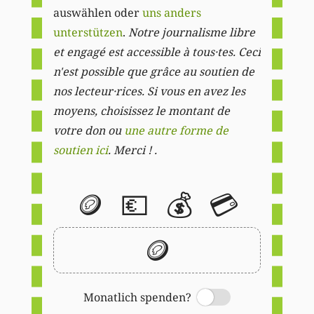
auswählen oder
uns anders
unterstützen
.
Notre journalisme libre
et engagé est accessible à tous·tes. Ceci
n'est possible que grâce au soutien de
nos lecteur·rices. Si vous en avez les
moyens, choisissez le montant de
votre don ou
une autre forme de
soutien ici
. Merci ! .
🪙
💶
💰
💳
🪙
Monatlich spenden?
Switch