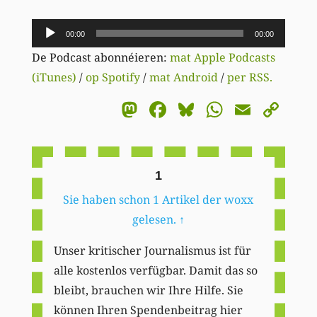
Audio-
00:00
00:00
Player
De Podcast abonnéieren:
mat Apple Podcasts
(iTunes)
/
op Spotify
/
mat Android
/
per RSS.
Mastodon
Facebook
Bluesky
WhatsA
Email
Co
Li
1
Sie haben schon 1 Artikel der woxx
gelesen.
↑
Unser kritischer Journalismus ist für
alle kostenlos verfügbar. Damit das so
bleibt, brauchen wir Ihre Hilfe. Sie
können Ihren Spendenbeitrag hier