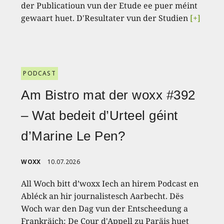
der Publicatioun vun der Etude ee puer méint
gewaart huet. D'Resultater vun der Studien
[+]
PODCAST
Am Bistro mat der woxx #392
– Wat bedeit d’Urteel géint
d’Marine Le Pen?
WOXX
10.07.2026
All Woch bitt d’woxx Iech an hirem Podcast en
Abléck an hir journalistesch Aarbecht. Dës
Woch war den Dag vun der Entscheedung a
Frankräich: De Cour d'Appell zu Paräis huet