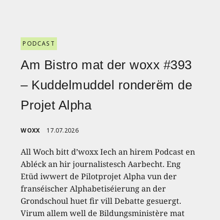
PODCAST
Am Bistro mat der woxx #393
– Kuddelmuddel ronderëm de
Projet Alpha
WOXX
17.07.2026
All Woch bitt d’woxx Iech an hirem Podcast en
Abléck an hir journalistesch Aarbecht. Eng
Etüd iwwert de Pilotprojet Alpha vun der
franséischer Alphabetiséierung an der
Grondschoul huet fir vill Debatte gesuergt.
Virum allem well de Bildungsministère mat