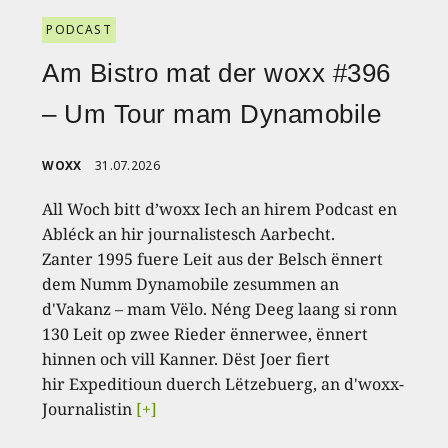
PODCAST
Am Bistro mat der woxx #396
– Um Tour mam Dynamobile
WOXX
31.07.2026
All Woch bitt d’woxx Iech an hirem Podcast en
Abléck an hir journalistesch Aarbecht.
Zanter 1995 fuere Leit aus der Belsch ënnert
dem Numm Dynamobile zesummen an
d'Vakanz – mam Vëlo. Néng Deeg laang si ronn
130 Leit op zwee Rieder ënnerwee, ënnert
hinnen och vill Kanner. Dëst Joer fiert
hir Expeditioun duerch Lëtzebuerg, an d'woxx-
Journalistin
[+]