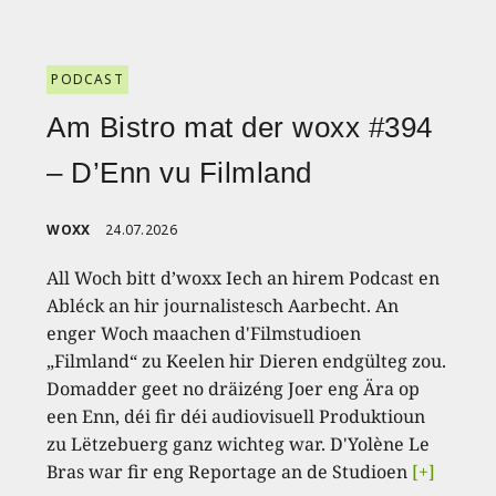
PODCAST
Am Bistro mat der woxx #394
– D’Enn vu Filmland
WOXX
24.07.2026
All Woch bitt d’woxx Iech an hirem Podcast en
Abléck an hir journalistesch Aarbecht. An
enger Woch maachen d'Filmstudioen
„Filmland“ zu Keelen hir Dieren endgülteg zou.
Domadder geet no dräizéng Joer eng Ära op
een Enn, déi fir déi audiovisuell Produktioun
zu Lëtzebuerg ganz wichteg war. D'Yolène Le
Bras war fir eng Reportage an de Studioen
[+]