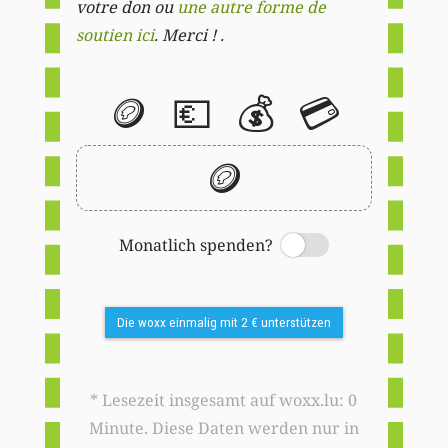
votre don ou
une autre forme de
soutien ici
. Merci ! .
🪙
💶
💰
💳
🪙
Monatlich spenden?
Switch
Die woxx einmalig mit 2 € unterstützen
* Lesezeit insgesamt auf woxx.lu: 0
Minute. Diese Daten werden nur in