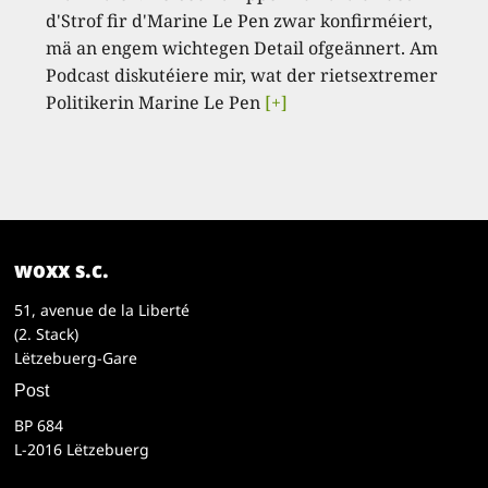
d'Strof fir d'Marine Le Pen zwar konfirméiert,
mä an engem wichtegen Detail ofgeännert. Am
Podcast diskutéiere mir, wat der rietsextremer
Politikerin Marine Le Pen
[+]
woxx s.c.
51, avenue de la Liberté
(2. Stack)
Lëtzebuerg-Gare
Post
BP 684
L-2016 Lëtzebuerg