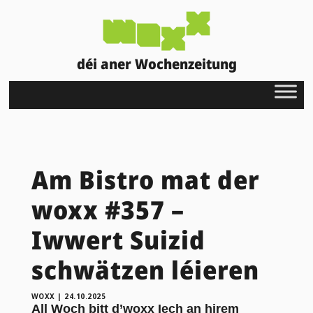
déi aner Wochenzeitung
Am Bistro mat der
woxx #357 –
Iwwert Suizid
schwätzen léieren
WOXX
|
24.10.2025
All Woch bitt d’woxx Iech an hirem