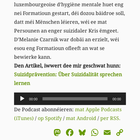
luxembourgeoise d’hygiène mentale huet eng
nei Formatioun gestart, déi dozou bäidroe soll,
datt méi Mënschen léieren, wéi ee mat
Persounen an enger suizidaler Kris ëmgeet.
D’Melanie Czarnik war dobäi an erzielt, wéi
esou eng Formatioun ofleeft an wat se
bewierke kann.
Den Artikel, iwwert dee mir geschwat hunn:
Suizidprävention: Über Suizidalität sprechen
lernen
Audio-
00:00
00:00
Player
De Podcast abonnéieren:
mat Apple Podcasts
(iTunes)
/
op Spotify
/
mat Android
/
per RSS.
Mastodon
Facebook
Bluesky
WhatsA
Email
Co