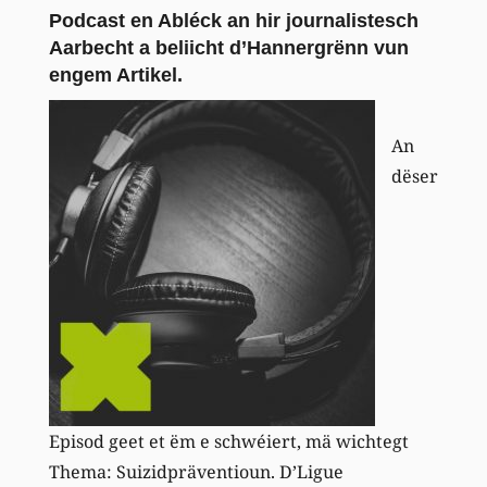
Podcast en Abléck an hir journalistesch
Aarbecht a beliicht d’Hannergrënn vun
engem Artikel.
An
dëser
Episod geet et ëm e schwéiert, mä wichtegt
Thema: Suizidpräventioun. D’Ligue