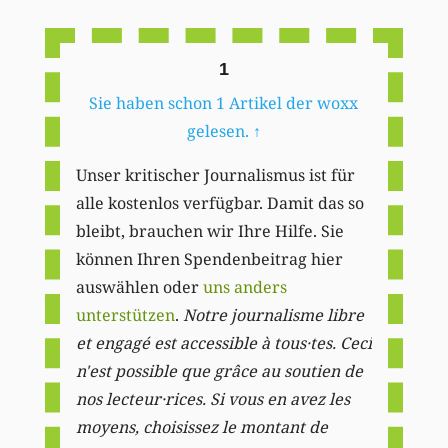
Li
1
Sie haben schon 1 Artikel der woxx
gelesen.
↑
Unser kritischer Journalismus ist für
alle kostenlos verfügbar. Damit das so
bleibt, brauchen wir Ihre Hilfe. Sie
können Ihren Spendenbeitrag hier
auswählen oder
uns anders
unterstützen
.
Notre journalisme libre
et engagé est accessible à tous·tes. Ceci
n'est possible que grâce au soutien de
nos lecteur·rices. Si vous en avez les
moyens, choisissez le montant de