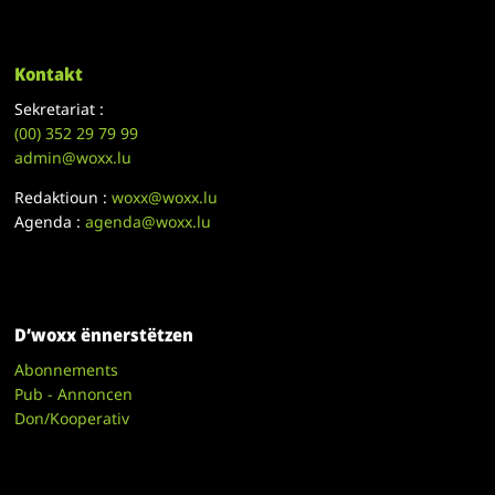
Kontakt
Sekretariat :
(00)
352 29 79 99
admin@woxx.lu
Redaktioun :
woxx@woxx.lu
Agenda :
agenda@woxx.lu
D’woxx ënnerstëtzen
Abonnements
Pub - Annoncen
Don/Kooperativ