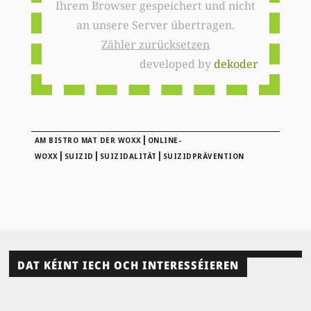
Ihrem Browser gespeichert und nicht
an unsere Server übertragen.
Zähler zurücksetzen
developed by
dekoder
|
AM BISTRO MAT DER WOXX
ONLINE-
|
|
|
WOXX
SUIZID
SUIZIDALITÄT
SUIZIDPRÄVENTION
DAT KÉINT IECH OCH INTERESSÉIEREN