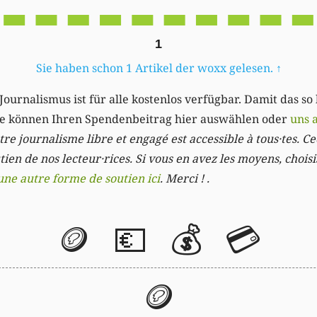
1
Sie haben schon 1 Artikel der woxx gelesen.
↑
Journalismus ist für alle kostenlos verfügbar. Damit das so
Sie können Ihren Spendenbeitrag hier auswählen oder
uns 
re journalisme libre et engagé est accessible à tous·tes. Cec
ien de nos lecteur·rices. Si vous en avez les moyens, chois
une autre forme de soutien ici
. Merci ! .
🪙
💶
💰
💳
🪙