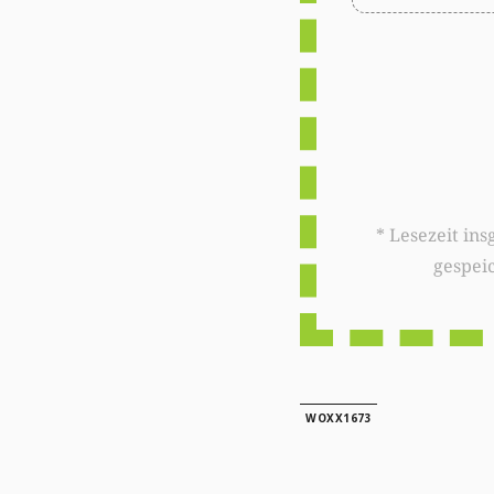
* Lesezeit insgesamt auf woxx.lu: 
gespei
WOXX1673