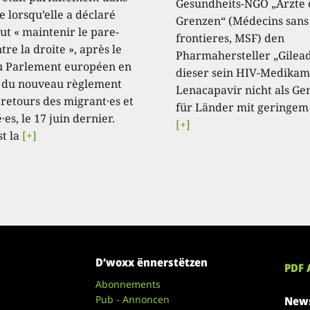
Gesundheits-NGO „Ärzte
e lorsqu’elle a déclaré
Grenzen“ (Médecins sans
aut « maintenir le pare-
frontieres, MSF) den
tre la droite », après le
Pharmahersteller „Gilead
u Parlement européen en
dieser sein HIV-Medikam
 du nouveau règlement
Lenacapavir nicht als Ge
 retours des migrant·es et
für Länder mit geringem
·es, le 17 juin dernier.
[+]
st la
[+]
D’woxx ënnerstëtzen
PDF 
Abonnements
Pub - Annoncen
News