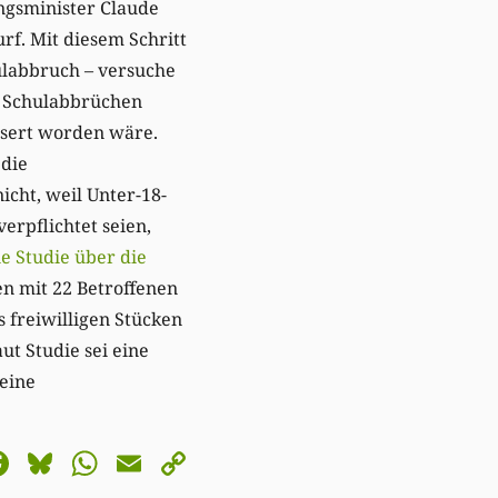
ngsminister Claude
f. Mit diesem Schritt
ulabbruch – versuche
zu Schulabbrüchen
ssert worden wäre.
 die
cht, weil Unter-18-
verpflichtet seien,
ne Studie über die
en mit 22 Betroffenen
s freiwilligen Stücken
ut Studie sei eine
eine
astodon
Facebook
Bluesky
WhatsApp
Email
Copy