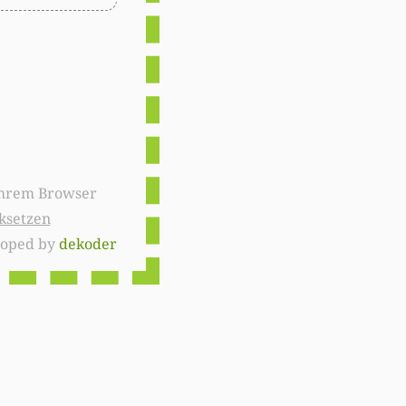
ksetzen
loped by
dekoder