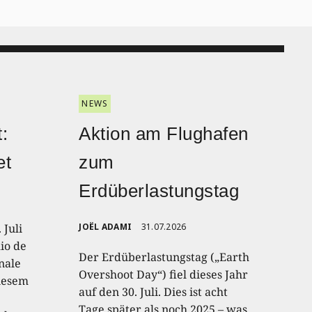
NEWS
:
Aktion am Flughafen
et
zum
Erdüberlastungstag
 Juli
JOËL ADAMI
31.07.2026
io de
Der Erdüberlastungstag („Earth
onale
Overshoot Day“) fiel dieses Jahr
diesem
auf den 30. Juli. Dies ist acht
Tage später als noch 2025 – was