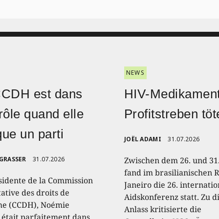
NEWS
CCDH est dans
HIV-Medikament
rôle quand elle
Profitstreben töt
ique un parti
JOËL ADAMI
31.07.2026
 GRASSER
31.07.2026
Zwischen dem 26. und 31.
fand im brasilianischen R
sidente de la Commission
Janeiro die 26. internati
ative des droits de
Aidskonferenz statt. Zu 
e (CCDH), Noémie
Anlass kritisierte die
, était parfaitement dans