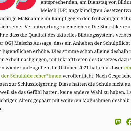
entsprechenden, am Dienstag von Bildu
Meisch (DP) angekündigten Gesetzentwur
 wichtige Maßnahme im Kampf gegen den frühzeitigen Sch
, sich seiner Verantwortung zu entziehen: Die Statistiken 
ne dass die Qualität des aktuelles Bildungssystems verbe
r OGJ Meischs Aussage, dass ein Anheben der Schulpflicht
Jugendlichen erhöhe. Dies stimme schon alleine deshalb ni
ner Arbeit nachgingen, mit Inkrafttreten des Gesetzes dazu 
len wieder aufzugeben. Im Oktober 2021 hatte das Liser
ei
 der Schulabbrecher*innen
veröffentlicht. Nach Gespräch
en zur Schlussfolgerung: Diese hatten die Schule nicht au
eil sie das Gefühl hatten, keine andere Wahl zu haben. La
ichtigen Alters gepaart mit weiteren Maßnahmen deshalb 
e.
M