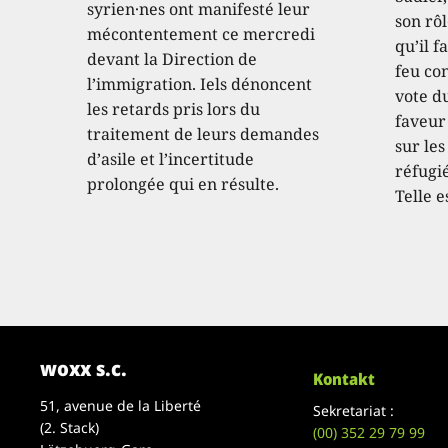
syrien·nes ont manifesté leur
son rôl
mécontentement ce mercredi
qu’il f
devant la Direction de
feu con
l’immigration. Iels dénoncent
vote d
les retards pris lors du
faveur
traitement de leurs demandes
sur les
d’asile et l’incertitude
réfugié
prolongée qui en résulte.
Telle e
woxx s.c.
Kontakt
51, avenue de la Liberté
Sekretariat :
(2. Stack)
(00)
352 29 79 99