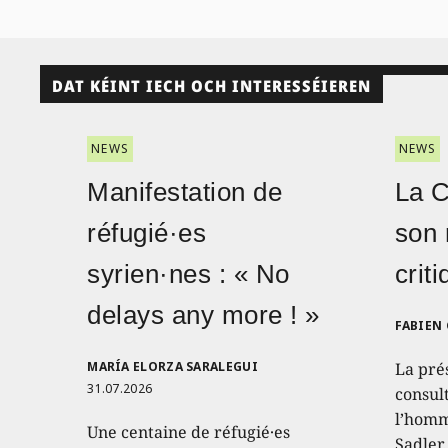
DAT KÉINT IECH OCH INTERESSÉIEREN
NEWS
NEWS
Manifestation de
La 
réfugié·es
son 
syrien·nes : « No
crit
delays any more ! »
FABIEN
MARÍA ELORZA SARALEGUI
La pré
31.07.2026
consult
l’homm
Une centaine de réfugié·es
Sadler