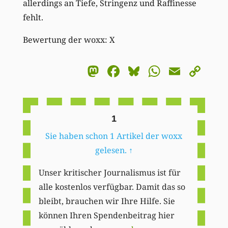
allerdings an Tiefe, Stringenz und Raffinesse
fehlt.
Bewertung der woxx: X
Mastodon
Facebook
Bluesky
WhatsA
Email
Co
Li
1
Sie haben schon 1 Artikel der woxx
gelesen.
↑
Unser kritischer Journalismus ist für
alle kostenlos verfügbar. Damit das so
bleibt, brauchen wir Ihre Hilfe. Sie
können Ihren Spendenbeitrag hier