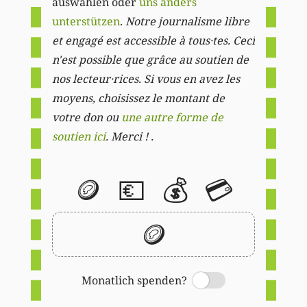
auswählen oder
uns anders
unterstützen
.
Notre journalisme libre
et engagé est accessible à tous·tes. Ceci
n'est possible que grâce au soutien de
nos lecteur·rices. Si vous en avez les
moyens, choisissez le montant de
votre don ou
une autre forme de
soutien ici
. Merci ! .
🪙
💶
💰
💳
🪙
Monatlich spenden?
Switch