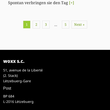
Spontan verbringen sie den Tag
[+]
1
2
3
5
Next »
…
woxx s.c.
51, avenue de la Liberté
(2. Stack)
Lëtzebuerg-Gare
Post
BP 684
L-2016 Lëtzebuerg