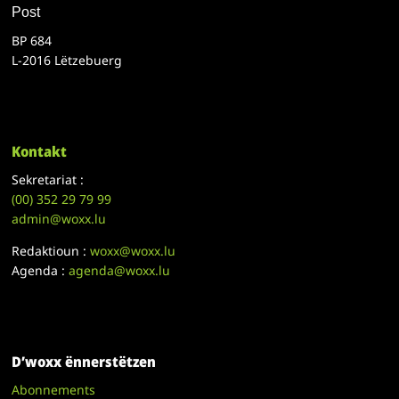
Post
BP 684
L-2016 Lëtzebuerg
Kontakt
Sekretariat :
(00)
352 29 79 99
admin@woxx.lu
Redaktioun :
woxx@woxx.lu
Agenda :
agenda@woxx.lu
D’woxx ënnerstëtzen
Abonnements